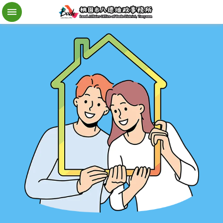
檔
案
應
用
地
籍
異
動
即
時
通
進
階
搜