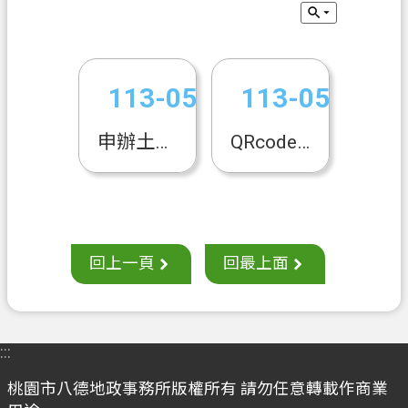
息
公
告
申
113-05-31
113-05-31
辦
須
申辦土地登記需用書表文件QRcode
QRcode專區
知
業
務
資
訊
回上一頁
回最上面
便
民
服
:::
務
桃園市八德地政事務所版權所有 請勿任意轉載作商業
檔