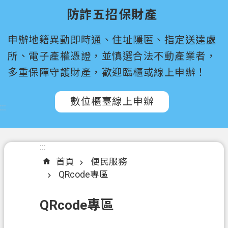
尋
防詐五招保財產
桃
申辦地籍異動即時通、住址隱匿、指定送達處
園
市
所、電子產權憑證，並慎選合法不動產業者，
政
多重保障守護財產，歡迎臨櫃或線上申辦！
府
所
數位櫃臺線上申辦
屬
:::
機
關
:::
認
首頁
便民服務
識
QRcode專區
我
們
QRcode專區
訊