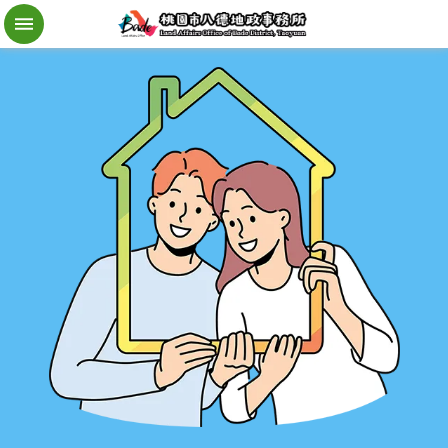
檔
案
應
用
地
籍
異
動
即
時
通
進
階
搜