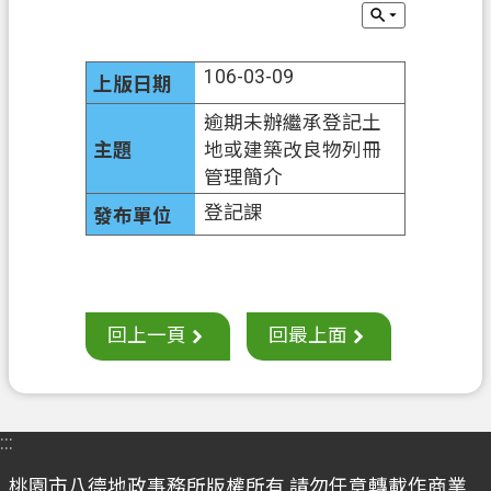
息
公
告
106-03-09
申
逾期未辦繼承登記土
辦
地或建築改良物列冊
須
管理簡介
知
登記課
業
務
資
訊
回上一頁
回最上面
便
民
服
務
:::
桃園市八德地政事務所版權所有 請勿任意轉載作商業
檔