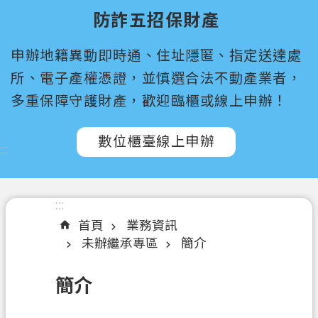
尋
防詐五招保財產
桃
申辦地籍異動即時通、住址隱匿、指定送達處
園
市
所、電子產權憑證，並慎選合法不動產業者，
政
多重保障守護財產，歡迎臨櫃或線上申辦！
府
所
數位櫃臺線上申辦
屬
:::
機
關
:::
認
首頁
業務資訊
識
未辦繼承專區
簡介
我
們
簡介
訊