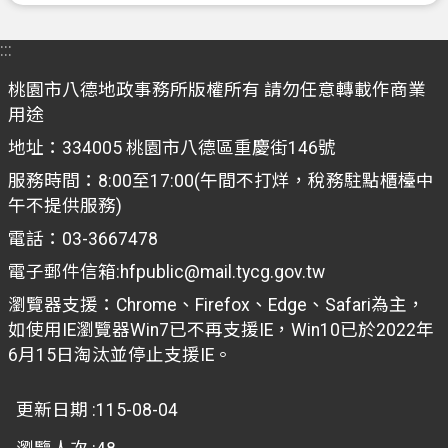
聯
絡
:::
我
們
桃園市八德地政事務所版權所有 請勿任意轉載作商業
用途
回
地址：334005 桃園市八德區重慶街146號
首
頁
服務時間：8:00至17:00(午間不打烊，稅務駐點櫃檯中
午不提供服務)
網
電話：03-3667478
站
導
電子郵件信箱:hfpublic@mail.tycg.gov.tw
覽
瀏覽器支援：Chrome、Firefox、Edge、Safari為主，
如使用IE瀏覽器Win7已不再支援IE，Win10已於2022年
市
6月15日淘汰並停止支援IE。
政
信
箱
更新日期
115-08-04