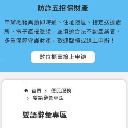
尋
防詐五招保財產
桃
申辦地籍異動即時通、住址隱匿、指定送達處
園
市
所、電子產權憑證，並慎選合法不動產業者，
政
多重保障守護財產，歡迎臨櫃或線上申辦！
府
所
數位櫃臺線上申辦
屬
:::
機
關
:::
認
首頁
便民服務
識
雙語辭彙專區
我
們
雙語辭彙專區
訊