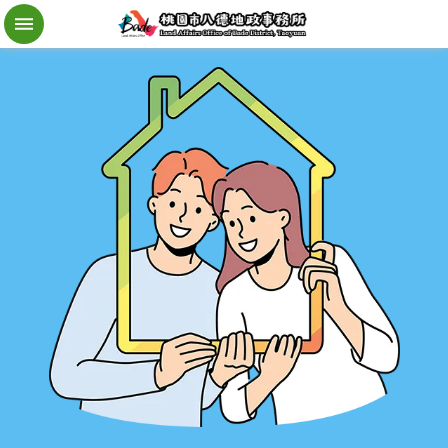
檔
案
應
用
地
籍
異
動
即
時
通
進
階
搜