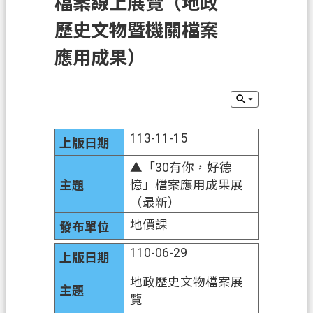
檔案線上展覽（地政
息
公
歷史文物暨機關檔案
告
應用成果）
申
辦
須
知
113-11-15
業
務
▲「30有你，好德
資
憶」檔案應用成果展
訊
（最新）
地價課
便
民
110-06-29
服
務
地政歷史文物檔案展
覽
檔