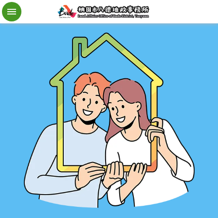
檔
案
應
用
地
籍
異
動
即
時
通
進
階
搜