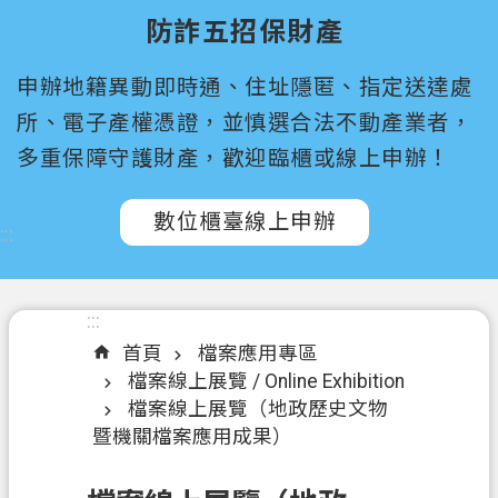
尋
防詐五招保財產
桃
申辦地籍異動即時通、住址隱匿、指定送達處
園
市
所、電子產權憑證，並慎選合法不動產業者，
政
多重保障守護財產，歡迎臨櫃或線上申辦！
府
所
數位櫃臺線上申辦
屬
:::
機
關
:::
認
首頁
檔案應用專區
識
檔案線上展覽 / Online Exhibition
我
檔案線上展覽（地政歷史文物
們
暨機關檔案應用成果）
訊