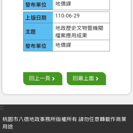
地價課
案
應
110-06-29
用
地政歷史文物暨機關
專
檔案應用成果
區
地價課
防
詐
專
區
回上一頁
回最上面
政
府
資
訊
:::
公
桃園市八德地政事務所版權所有 請勿任意轉載作商業
開
用途