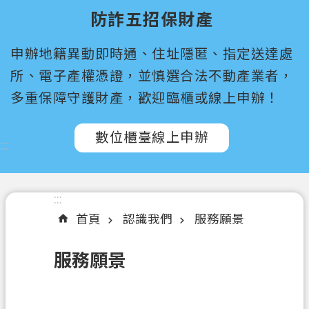
尋
防詐五招保財產
桃
申辦地籍異動即時通、住址隱匿、指定送達處
園
市
所、電子產權憑證，並慎選合法不動產業者，
政
多重保障守護財產，歡迎臨櫃或線上申辦！
府
所
數位櫃臺線上申辦
屬
:::
機
關
:::
認
首頁
認識我們
服務願景
識
我
服務願景
們
訊