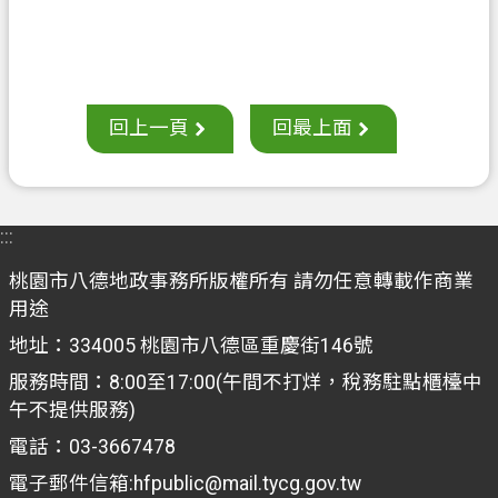
聯
絡
我
們
回上一頁
回最上面
回
首
頁
:::
網
站
桃園市八德地政事務所版權所有 請勿任意轉載作商業
導
用途
覽
地址：334005 桃園市八德區重慶街146號
市
服務時間：8:00至17:00(午間不打烊，稅務駐點櫃檯中
政
午不提供服務)
信
電話：03-3667478
箱
電子郵件信箱:hfpublic@mail.tycg.gov.tw