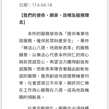
息
日期：114-04-18
公
告
【我們的使命、願景、目標及服務理
念】
申
辦
本所的服務使命為「提供專業地
須
政服務，確保民眾財產安全」，秉持
知
「樂活心八德，地政新表率」的服務
業
願景，以樂活心代表本所同仁的用心
務
與民眾感受心，希望活力團隊創造有
資
感服務，而新表率隱含著藉由創新有
訊
感的服務，進而創造地政服務機會均
便
等，社會資源公平共享。期許同仁樂
民
在工作用心服務在八德，成為地政機
服
關的領航員。
務
檔
社會不斷變化，服務也必須持續