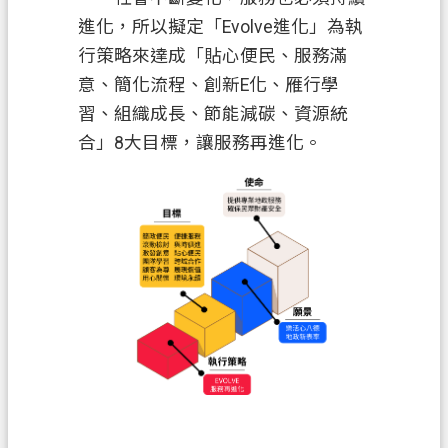
案
進化，所以擬定「Evolve進化」為執
應
行策略來達成「貼心便民、服務滿
用
意、簡化流程、創新E化、雁行學
專
習、組織成長、節能減碳、資源統
區
合」8大目標，讓服務再進化。
防
詐
專
區
政
府
資
訊
公
開