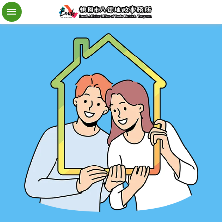
檔
案
應
用
地
籍
異
動
即
時
通
進
階
搜