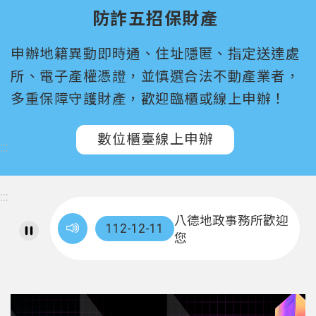
尋
防詐五招保財產
桃
申辦地籍異動即時通、住址隱匿、指定送達處
園
所、電子產權憑證，並慎選合法不動產業者，
市
政
多重保障守護財產，歡迎臨櫃或線上申辦！
府
所
數位櫃臺線上申辦
屬
:::
機
關
:::
認
八德地政事務所歡迎
112-12-11
識
您
我
們
訊