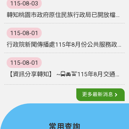
聯
115-08-03
絡
轉知桃園市政府原住民族行政局已開放檔案應用，可提供檔案閱覽、抄錄及複製等服務，請周知。
我
們
115-08-01
回
首
行政院新聞傳播處115年8月份公共服務政策溝通短片資訊
頁
115-08-01
網
站
【資訊分享轉知】 ~🚍🚘🚖115年8月交通安全宣導🚖🚘🚍 ~
導
覽
更多最新消息
市
政
信
箱
常用查詢