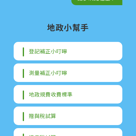
策
政
府
地政小幫手
網
站
資
登記補正小叮嚀
料
開
放
測量補正小叮嚀
宣
告
地政規費收費標準
贈與稅試算