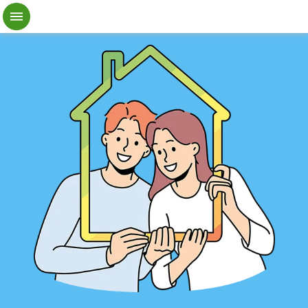
跳到主要內容區塊
檔
案
應
用
地
籍
異
動
即
時
通
進
階
搜