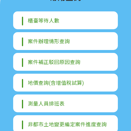
常
見
問
櫃臺等待人數
答
地
案件辦理情形查詢
政
局
桃
案件補正駁回原因查詢
園
市
地價查詢(含增值稅試算)
政
府
英
測量人員排班表
文
版
非都市土地變更編定案件進度查詢
（