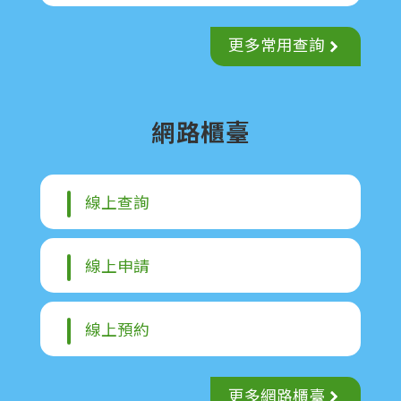
E
n
g
更多常用查詢
l
i
s
h
網路櫃臺
）
隱
私
線上查詢
權
政
策
線上申請
網
站
線上預約
安
全
政
更多網路櫃臺