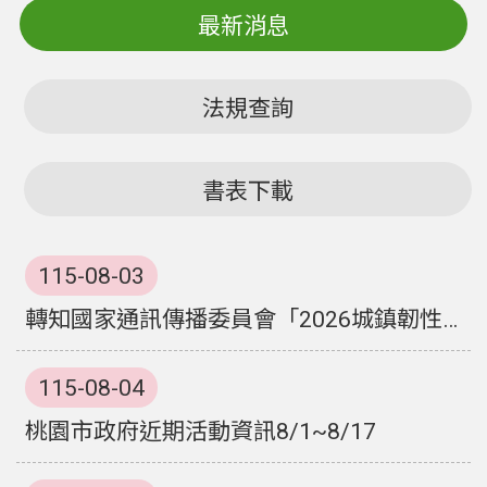
最新消息
案
應
用
法規查詢
專
區
防
書表下載
詐
專
區
115-08-03
政
轉知國家通訊傳播委員會「2026城鎮韌性（防空）演習-行動網路降速演練」事宜。
府
資
115-08-04
訊
公
桃園市政府近期活動資訊8/1~8/17
開