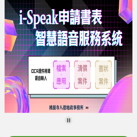
息
公
告
申
辦
須
知
業
務
資
訊
便
民
服
務
檔