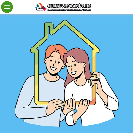
檔
案
應
用
地
籍
異
動
即
時
通
進
階
搜