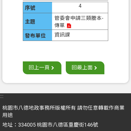
4
案
應
管委會申請三類謄本-
用
傳單
專
資訊課
區
防
詐
專
回上一頁
回最上面
區
政
府
:::
資
訊
桃園市八德地政事務所版權所有 請勿任意轉載作商業
公
用途
開
地址：334005 桃園市八德區重慶街146號