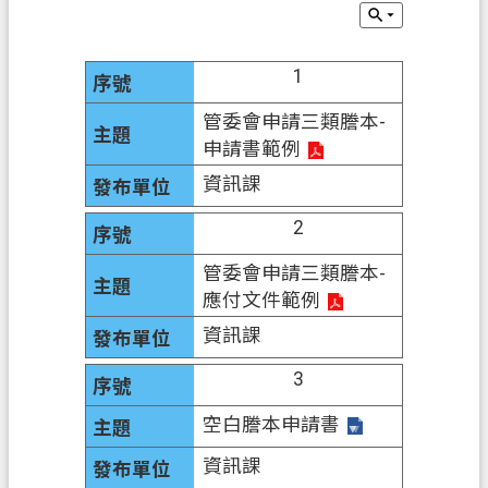
息
公
告
1
申
管委會申請三類謄本-
辦
申請書範例
須
資訊課
知
2
業
務
管委會申請三類謄本-
資
應付文件範例
訊
資訊課
便
3
民
服
空白謄本申請書
務
資訊課
檔