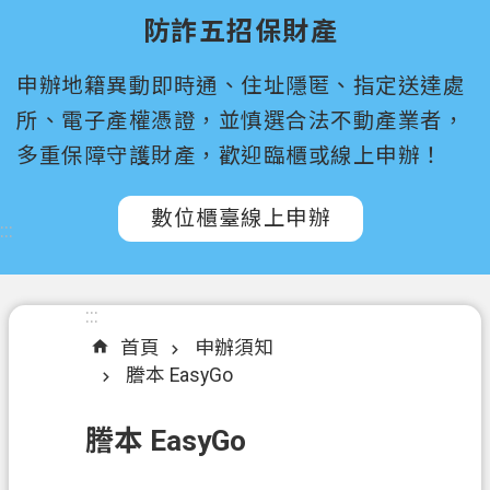
尋
防詐五招保財產
桃
申辦地籍異動即時通、住址隱匿、指定送達處
園
市
所、電子產權憑證，並慎選合法不動產業者，
政
多重保障守護財產，歡迎臨櫃或線上申辦！
府
所
數位櫃臺線上申辦
屬
:::
機
關
:::
認
首頁
申辦須知
識
謄本 EasyGo
我
們
謄本 EasyGo
訊