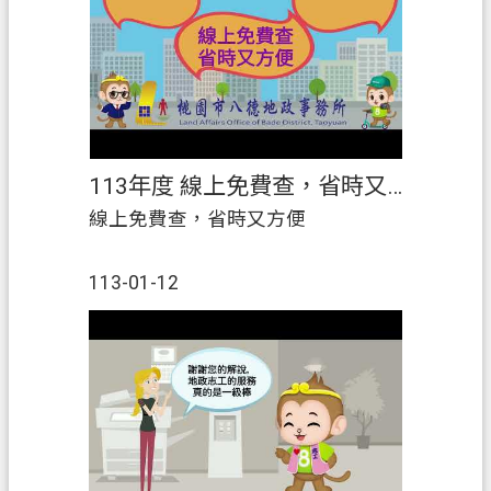
策
政
府
網
站
資
113年度 線上免費查，省時又方便
料
線上免費查，省時又方便
開
放
宣
113-01-12
告