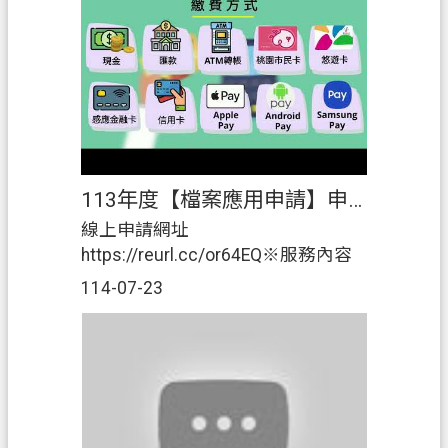
清償案件、#檔案應用」後，可以用
案
說的告訴電腦你要輸入的文字以提
應
供 #語音辨識🎙️，不用怕麻煩，電腦
用
幫你打出來，確認無誤後就可以列
專
印出來送櫃台申辦囉！🤩另外也不
區
用擔心個資外洩，辦理完成後台系
統會自動幫你把資料刪光光，#確保
防
你的個人資料安全！
詐
113年度【檔案應用申請】申請方式、步驟、費用一次報你知
專
線上申請網址
區
https://reurl.cc/or64EQ※服務內容
申請桃園市政府地政局暨各地政事
政
114-07-23
務所檔案閱覽、抄錄、複製時，應
府
填竣本表後，依申請人之身分及所
資
需檔號或收發文字號，檢具相關證
訊
明文件，向檔案管有單位進行申
公
請。 ※申辦流程 依據申請說明填寫
開
申辦表單與備齊相關證明後，進行