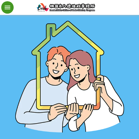
檔
案
應
用
地
籍
異
動
即
時
通
進
階
搜