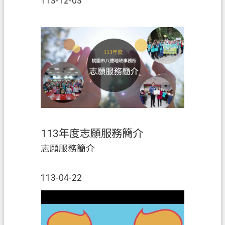
E
113-12-03
n
g
l
i
s
h
）
隱
私
權
113年度志願服務簡介
政
策
志願服務簡介
網
113-04-22
站
安
全
政