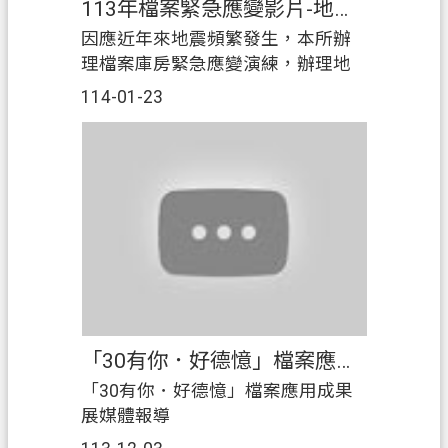
常
113年檔案緊急應變影片-地震水損篇
權憑證(系統入口網：
見
https://rightland.moi.gov.tw/)
因應近年來地震頻繁發生，本所辦
問
理檔案庫房緊急應變演練，辦理地
答
震暨水損複合式檔案庫房緊急應變
114-01-23
演練並將演練過程錄製、剪輯成影
地
片，以期促進同仁對緊急應變演練
政
之認識。
局
桃
園
市
政
府
英
「30有你．好德憶」檔案應用成果展媒體報導
文
「30有你．好德憶」檔案應用成果
版
展媒體報導
（