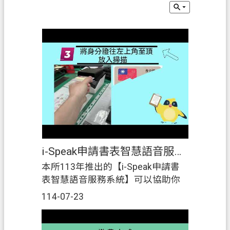
息
公
告
申
辦
須
知
業
務
資
訊
i-Speak申請書表智慧語音服務系統
本所113年推出的【i-Speak申請書
便
表智慧語音服務系統】可以協助你
民
們完成書表的填寫！ 從皮夾拿出你
服
114-07-23
的身分證放進我們的 #OCR光學辨識
務
區，點選辦理內容「#書狀換給、#
檔