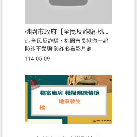
聯
服務送件，後續依據審查結果進行
絡
通知回覆。 ※應備物品 申請書、身
我
分證明文件、印章、代理人請加附
們
雙方印章及委託書。 (八德鸝版本)
桃園市政府【全民反詐騙-桃園攜手防詐】宣導影片x桃園市政府地政局防範不動產詐騙專區
回
👉全民反詐騙，桃園市長揪你一起
首
防詐不受騙!防詐必看影片🎬
頁
https://youtu.be/RNafR2CHrHs?
114-05-09
si=RPESFqktob3J6fXH桃園市政府地
網
政局防範不動產詐騙專區點這裡
站
⬇️https://land.tycg.gov.tw/cp.aspx?
導
n=22305不動產防詐有4招：✅地籍
覽
異動即時通(線上申請網址：
市
https://dcland.moi.gov.tw/)✅住址隱
政
匿(線上申請網址：
信
https://dcland.moi.gov.tw/)✅指定送
箱
達處所(線上申請網址：
https://dcland.moi.gov.tw/)✅電子產