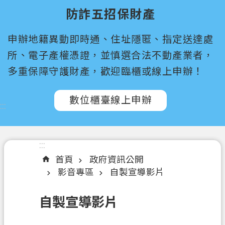
尋
防詐五招保財產
桃
申辦地籍異動即時通、住址隱匿、指定送達處
園
市
所、電子產權憑證，並慎選合法不動產業者，
政
多重保障守護財產，歡迎臨櫃或線上申辦！
府
所
數位櫃臺線上申辦
屬
:::
機
關
:::
認
首頁
政府資訊公開
識
影音專區
自製宣導影片
我
們
自製宣導影片
訊