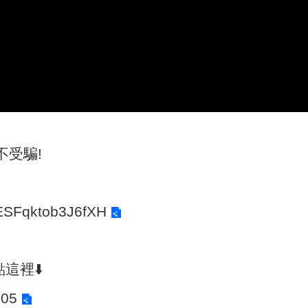
不受騙!
PESFqktob3J6fXH
這裡⬇️
305