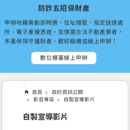
尋
防詐五招保財產
桃
申辦地籍異動即時通、住址隱匿、指定送達處
園
市
所、電子產權憑證，並慎選合法不動產業者，
政
多重保障守護財產，歡迎臨櫃或線上申辦！
府
所
數位櫃臺線上申辦
屬
:::
機
關
:::
認
首頁
政府資訊公開
識
影音專區
自製宣導影片
我
們
自製宣導影片
訊