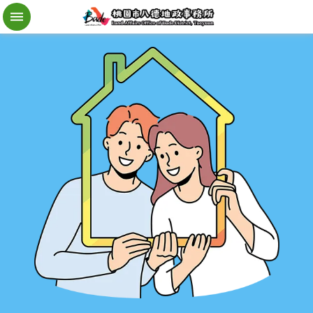
檔
案
應
用
地
籍
異
動
即
時
通
進
階
搜