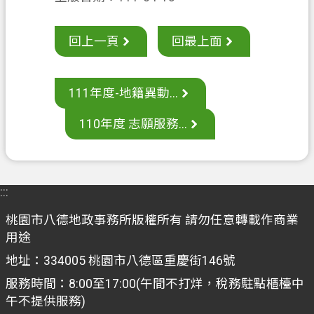
聯
絡
我
回上一頁
回最上面
們
回
111年度-地籍異動...
首
頁
110年度 志願服務...
網
站
導
:::
覽
桃園市八德地政事務所版權所有 請勿任意轉載作商業
市
用途
政
地址：334005 桃園市八德區重慶街146號
信
服務時間：8:00至17:00(午間不打烊，稅務駐點櫃檯中
箱
午不提供服務)