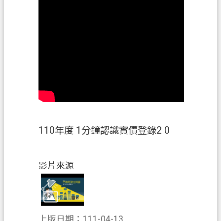
案
應
用
專
區
防
詐
專
區
110年度 1分鐘認識實價登錄2 0
政
府
資
影片來源
訊
公
開
上版日期：111-04-13