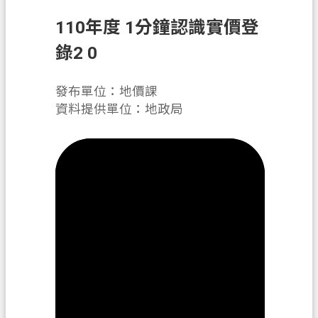
息
公
110年度 1分鐘認識實價登
告
錄2 0
申
辦
發布單位：地價課
須
資料提供單位：地政局
知
業
務
資
訊
便
民
服
務
檔