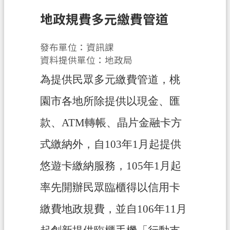
息
公
地政規費多元繳費管道
告
發布單位：資訊課
申
資料提供單位：地政局
辦
須
為
提供民眾多元繳費管道
，桃
知
園市各地所除提供以現金、匯
業
務
款、ATM轉帳、晶片金融卡方
資
式繳納外，自103年1月起提供
訊
悠遊卡繳納服務，105年1月起
便
民
率先開辦民眾臨櫃得以信用卡
服
務
繳費地政規費，並自106年11月
檔