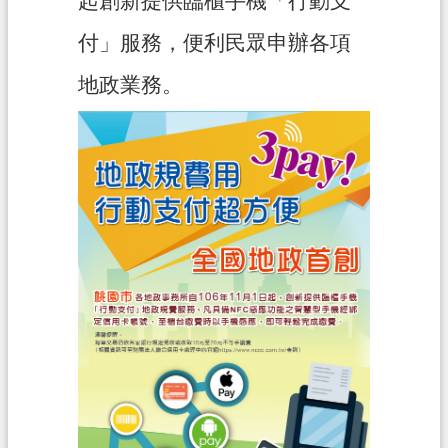
起創新提供臨櫃手機「行動支
案
付」服務，便利民眾申辦各項
應
用
地政業務。
專
區
防
詐
專
區
政
府
資
訊
公
開