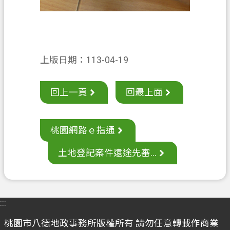
常
見
問
答
上版日期：113-04-19
地
政
局
回上一頁
回最上面
桃
園
桃園網路ｅ指通
市
政
土地登記案件遠途先審...
府
英
文
:::
版
（
桃園市八德地政事務所版權所有 請勿任意轉載作商業