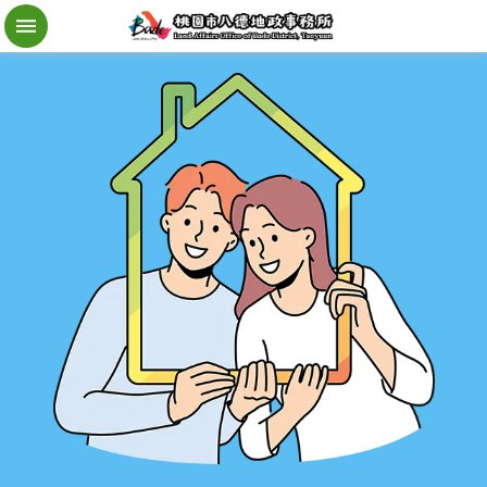
檔
案
應
用
地
籍
異
動
即
時
通
進
階
搜