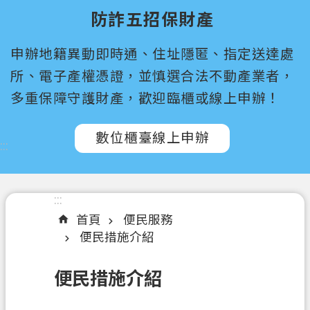
尋
防詐五招保財產
桃
申辦地籍異動即時通、住址隱匿、指定送達處
園
市
所、電子產權憑證，並慎選合法不動產業者，
政
多重保障守護財產，歡迎臨櫃或線上申辦！
府
所
數位櫃臺線上申辦
屬
:::
機
關
:::
認
首頁
便民服務
識
便民措施介紹
我
們
便民措施介紹
訊