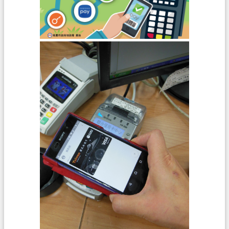
聯
絡
我
們
回
首
頁
網
站
導
覽
市
政
信
箱