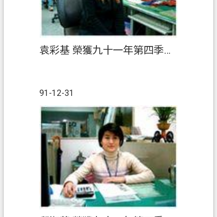
聯
絡
我
們
袁彩基 榮獲九十一年第四季『績優人員』
回
首
頁
91-12-31
網
站
導
覽
市
政
信
箱