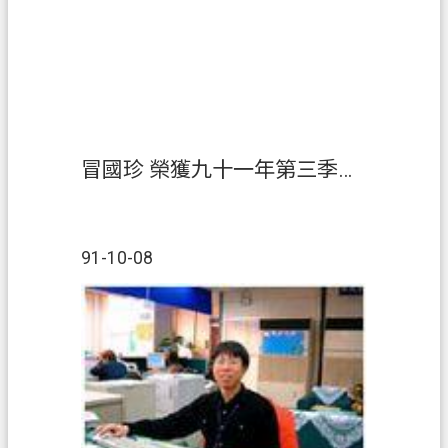
策
政
府
網
站
資
冒國珍 榮獲九十一年第三季『績優人員』
料
開
放
宣
91-10-08
告