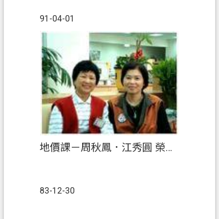
91-04-01
地價課－周秋鳳．江秀圓 榮獲九十三年九至十二月【績優人員】
83-12-30