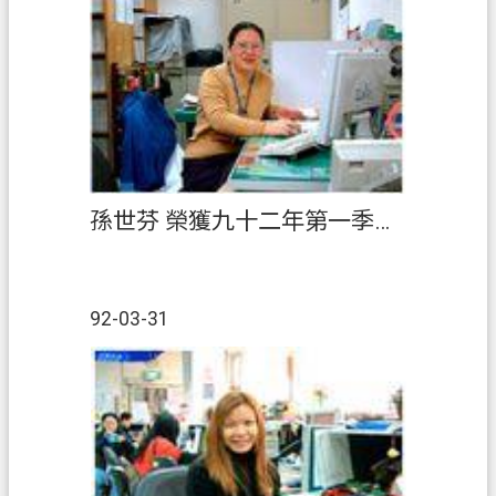
案
應
用
專
區
防
詐
孫世芬 榮獲九十二年第一季『績優人員』
專
區
政
92-03-31
府
資
訊
公
開