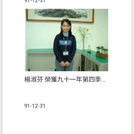
E
91-12-31
n
g
l
i
s
h
）
隱
私
權
楊淑芬 榮獲九十一年第四季『績優人員』
政
策
網
91-12-31
站
安
全
政