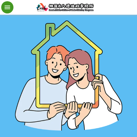
檔
案
應
用
地
籍
異
動
即
時
通
進
階
搜