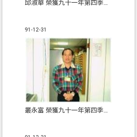
常
邱淑華 榮獲九十一年第四季『績優人員』
見
問
答
91-12-31
地
政
局
桃
園
市
政
府
英
叢永富 榮獲九十一年第四季『績優人員』
文
版
（