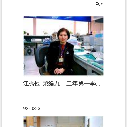
息
公
告
申
辦
須
知
業
務
資
訊
江秀圓 榮獲九十二年第一季『績優人員』
便
民
服
92-03-31
務
檔