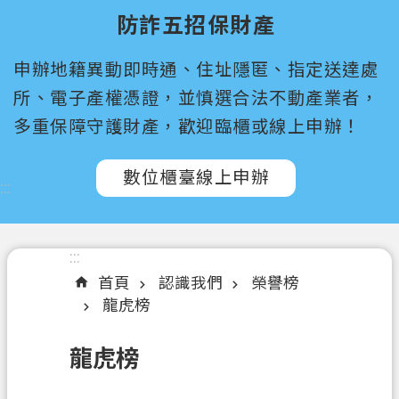
尋
防詐五招保財產
桃
申辦地籍異動即時通、住址隱匿、指定送達處
園
市
所、電子產權憑證，並慎選合法不動產業者，
政
多重保障守護財產，歡迎臨櫃或線上申辦！
府
所
數位櫃臺線上申辦
屬
:::
機
關
:::
認
首頁
認識我們
榮譽榜
識
龍虎榜
我
們
龍虎榜
訊