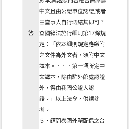
影本,其護照內容是否需譯為
策
中文且由公證單位認證,或者
政
由當事人自行切結其即可？
府
網
答
查國籍法施行細則第17條規
站
定：「依本細則規定應繳附
資
料
之文件為外文者，須附中文
開
譯本。．．．第一項所定中
放
宣
文譯本，除由駐外館處認證
告
外，得由我國公證人認
證。」以上法令，供請參
考。
５．請問泰國外籍配偶之台