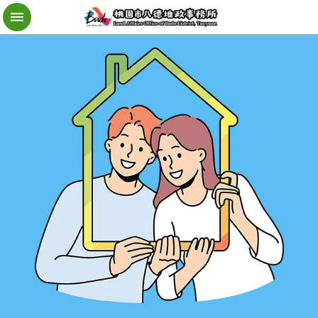
檔
案
應
用
地
籍
異
動
即
時
通
進
階
搜