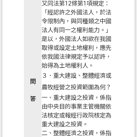
聯
又同法第12條第1項規定：
絡
「經認許之外國法人，於法
我
令限制內，與同種類之中國
們
法人有同一之權利能力。」
回
是以，外國法人如欲在我國
首
取得或設定土地權利，應先
頁
依我國法律規定予以認許，
始得為土地權利人。
網
站
３．重大建設、整體經濟或
問
導
農牧經營之投資範圍為何？
覽
一、重大建設之投資，係指
答
市
由中央目的事業主管機關依
政
法核定或報經行政院核定為
信
重大建設之投資。
箱
二、整體經濟之投資，係指