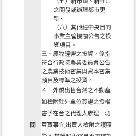
E
（七）新市鎮、新社區
n
之開發或辦理都市更
g
新。
l
i
（八）其他經中央目的
s
事業主管機關公告之投
h
）
資項目。
三、農牧經營之投資，係指
隱
符合行政院農業委員會公告
私
之農業技術密集與資本密集
權
類目及標準之投資。
政
策
４．外僑出售台灣之不動產,
如檢附駐外單位簽證之授權
網
站
書予在台之代理人處理一切
安
問
買賣事宜,出賣人檢附之護照
全
政