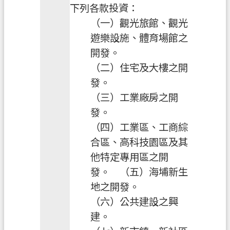
常
下列各款投資：
見
（一）觀光旅館、觀光
問
遊樂設施、體育場館之
答
開發。
地
（二）住宅及大樓之開
政
發。
局
（三）工業廠房之開
桃
發。
園
（四）工業區、工商綜
市
合區、高科技園區及其
政
他特定專用區之開
府
發。 （五）海埔新生
英
地之開發。
文
（六）公共建設之興
版
建。
（