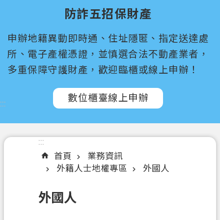
尋
防詐五招保財產
桃
申辦地籍異動即時通、住址隱匿、指定送達處
園
市
所、電子產權憑證，並慎選合法不動產業者，
政
多重保障守護財產，歡迎臨櫃或線上申辦！
府
所
數位櫃臺線上申辦
屬
:::
機
關
:::
認
首頁
業務資訊
識
外籍人士地權專區
外國人
我
們
外國人
訊