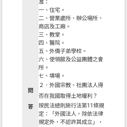
准：
案
一、住宅。
應
二、營業處所、辦公場所、
用
商店及工廠。
專
三、教堂。
區
四、醫院。
防
五、外僑子弟學校。
詐
六、使領館及公益團體之會
專
所。
區
七、墳場。
政
２．外國宗教、社團法人得
府
問
資
否在我國取得土地權利？
訊
按民法總則施行法第11條規
答
公
定：「外國法人，除依法律
開
規定外，不認許其成立」，