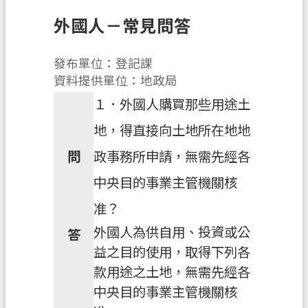
息
公
外國人－常見問答
告
發布單位：登記課
申
資料提供單位：地政局
辦
須
１．外國人購買那些用途土
知
地，得直接向土地所在地地
業
問
政事務所申請，無需先經各
務
資
中央目的事業主管機關核
訊
准？
便
外國人為供自用、投資或公
答
民
益之目的使用，取得下列各
服
款用途之土地，無需先經各
務
中央目的事業主管機關核
檔