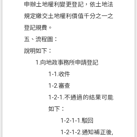
聯
申辦土地權利變更登記，依土地法
絡
我
規定繳交土地權利價值千分之一之
們
登記規費。
回
五、流程圖：
首
說明如下：
頁
1.向地政事務所申請登記
網
1-1.收件
站
導
1-2.審查
覽
1-2-1.不通過的結果可能
市
如下：
政
信
1-2-1-1.駁回
箱
1-2-1-2.通知補正後,