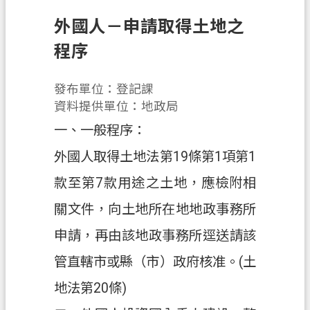
息
公
外國人－申請取得土地之
告
程序
申
辦
發布單位：登記課
須
資料提供單位：地政局
知
一、一般程序：
業
外國人取得土地法第19條第1項第1
務
資
款至第7款用途之土地，應檢附相
訊
關文件，向土地所在地地政事務所
便
申請，再由該地政事務所逕送請該
民
管直轄市或縣（市）政府核准。(土
服
務
地法第20條)
檔