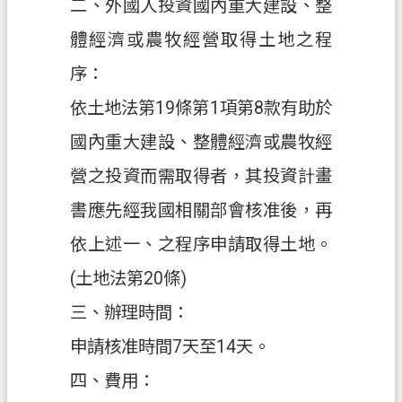
二、外國人投資國內重大建設、整
案
體經濟或農牧經營取得土地之程
應
用
序：
專
依土地法第19條第1項第8款有助於
區
國內重大建設、整體經濟或農牧經
防
詐
營之投資而需取得者，其投資計畫
專
書應先經我國相關部會核准後，再
區
依上述一、之程序申請取得土地。
政
府
(土地法第20條)
資
三、辦理時間：
訊
公
申請核准時間7天至14天。
開
四、費用：