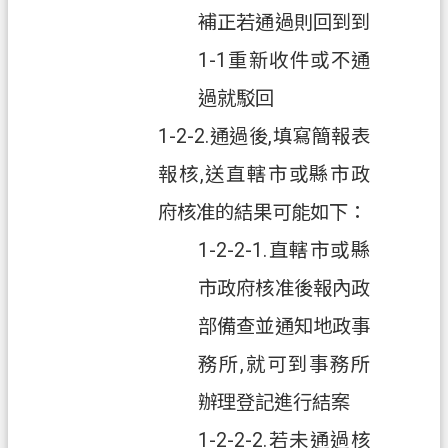
常
補正若通過則回到到
見
問
1-1重新收件或不通
答
過就駁回
地
1-2-2.通過後,填寫簡報表
政
局
報核,送直轄市或縣市政
府核准的結果可能如下：
桃
園
1-2-2-1.直轄市或縣
市
政
市政府核准後報內政
府
部備查並通知地政事
英
務所,就可到事務所
文
辦理登記進行結案
版
（
1-2-2-2.若未通過核