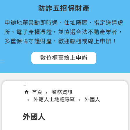
尋
防詐五招保財產
桃
申辦地籍異動即時通、住址隱匿、指定送達處
園
市
所、電子產權憑證，並慎選合法不動產業者，
政
多重保障守護財產，歡迎臨櫃或線上申辦！
府
所
數位櫃臺線上申辦
屬
:::
機
關
:::
認
首頁
業務資訊
識
外籍人士地權專區
外國人
我
們
外國人
訊