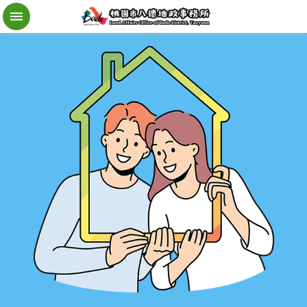
檔
案
應
用
地
籍
異
動
即
時
通
進
階
搜