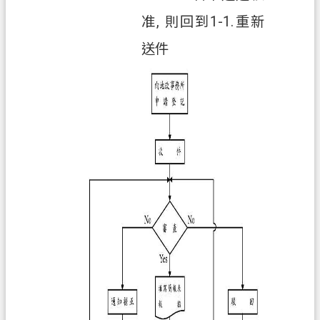
E
n
准, 則回到1-1.重新
g
l
送件
i
s
h
）
隱
私
權
政
策
網
站
安
全
政