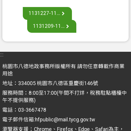
案
1131227-11...
應
用
1131209-11...
專
區
防
:::
詐
專
桃園市八德地政事務所版權所有 請勿任意轉載作商業
區
用途
政
地址：334005 桃園市八德區重慶街146號
府
服務時間：8:00至17:00(午間不打烊，稅務駐點櫃檯中
資
午不提供服務)
訊
電話：03-3667478
公
開
電子郵件信箱:hfpublic@mail.tycg.gov.tw
瀏覽器支援：Chrome、Firefox、Edge、Safari為主，