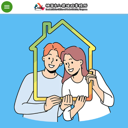
檔
案
應
用
地
籍
異
動
即
時
通
進
階
搜