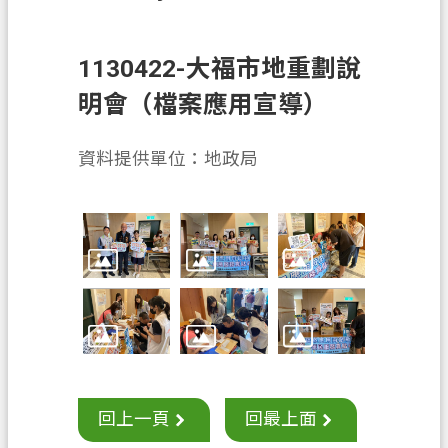
息
公
告
1130422-大福市地重劃說
申
明會（檔案應用宣導）
辦
須
資料提供單位：地政局
知
業
務
資
訊
便
民
服
務
回上一頁
回最上面
檔