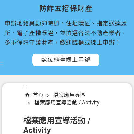
尋
防詐五招保財產
桃
申辦地籍異動即時通、住址隱匿、指定送達處
園
市
所、電子產權憑證，並慎選合法不動產業者，
政
多重保障守護財產，歡迎臨櫃或線上申辦！
府
所
數位櫃臺線上申辦
屬
:::
機
關
:::
認
首頁
檔案應用專區
識
檔案應用宣導活動 / Activity
我
們
檔案應用宣導活動 /
訊
Activity