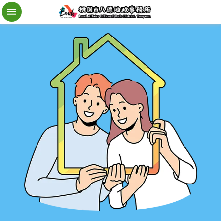
檔
案
應
用
地
籍
異
動
即
時
通
進
階
搜