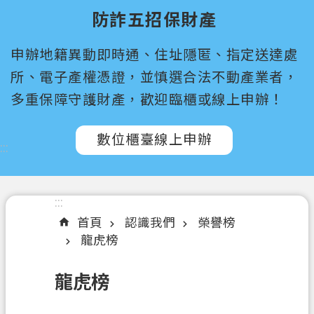
尋
防詐五招保財產
桃
申辦地籍異動即時通、住址隱匿、指定送達處
園
市
所、電子產權憑證，並慎選合法不動產業者，
政
多重保障守護財產，歡迎臨櫃或線上申辦！
府
所
數位櫃臺線上申辦
屬
:::
機
關
:::
認
首頁
認識我們
榮譽榜
識
龍虎榜
我
們
龍虎榜
訊