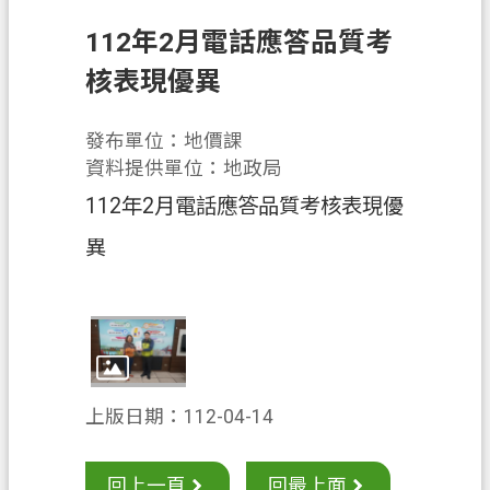
息
公
112年2月電話應答品質考
告
核表現優異
申
辦
發布單位：地價課
須
資料提供單位：地政局
知
112年2月電話應答品質考核表現優
業
異
務
資
訊
便
民
服
上版日期：112-04-14
務
回上一頁
回最上面
檔