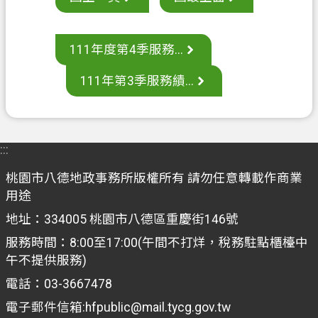
案
應
111年度第4季服務...
用
專
111年第3季服務績...
區
防
詐
:::
專
區
桃園市八德地政事務所版權所有 請勿任意轉載作商業
用途
政
府
地址：334005 桃園市八德區重慶街146號
資
服務時間：8:00至17:00(午間不打烊，稅務駐點櫃檯中
訊
午不提供服務)
公
電話：03-3667478
開
電子郵件信箱:hfpublic@mail.tycg.gov.tw