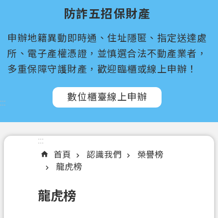
尋
防詐五招保財產
桃
申辦地籍異動即時通、住址隱匿、指定送達處
園
市
所、電子產權憑證，並慎選合法不動產業者，
政
多重保障守護財產，歡迎臨櫃或線上申辦！
府
所
數位櫃臺線上申辦
屬
:::
機
關
:::
認
首頁
認識我們
榮譽榜
識
龍虎榜
我
們
龍虎榜
訊