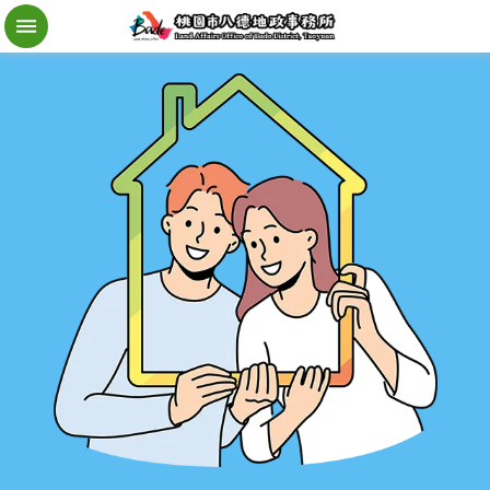
檔
案
應
用
地
籍
異
動
即
時
通
進
階
搜