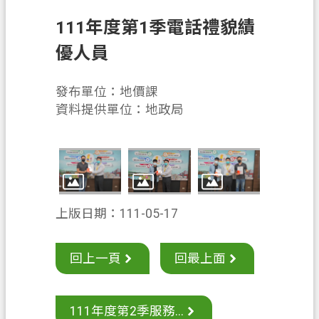
息
公
111年度第1季電話禮貌績
告
優人員
申
辦
發布單位：地價課
須
資料提供單位：地政局
知
業
務
資
訊
上版日期：111-05-17
便
民
回上一頁
回最上面
服
務
111年度第2季服務...
檔