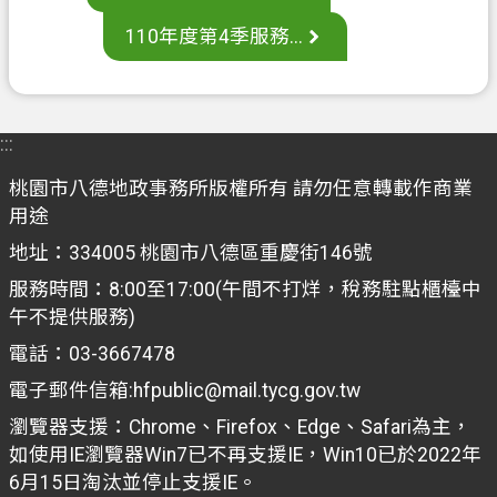
案
110年度第4季服務...
應
用
專
區
:::
防
桃園市八德地政事務所版權所有 請勿任意轉載作商業
詐
用途
專
地址：334005 桃園市八德區重慶街146號
區
服務時間：8:00至17:00(午間不打烊，稅務駐點櫃檯中
政
午不提供服務)
府
電話：03-3667478
資
電子郵件信箱:hfpublic@mail.tycg.gov.tw
訊
公
瀏覽器支援：Chrome、Firefox、Edge、Safari為主，
開
如使用IE瀏覽器Win7已不再支援IE，Win10已於2022年
6月15日淘汰並停止支援IE。