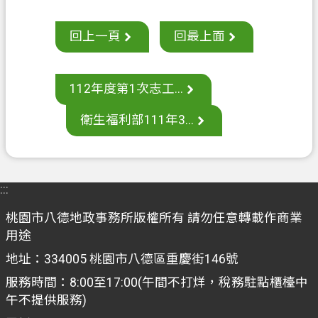
案
應
回上一頁
回最上面
用
專
區
112年度第1次志工...
防
衛生福利部111年3...
詐
專
區
:::
政
府
桃園市八德地政事務所版權所有 請勿任意轉載作商業
資
用途
訊
地址：334005 桃園市八德區重慶街146號
公
服務時間：8:00至17:00(午間不打烊，稅務駐點櫃檯中
開
午不提供服務)