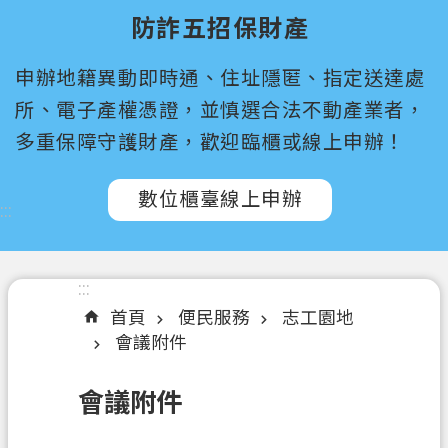
尋
防詐五招保財產
桃
申辦地籍異動即時通、住址隱匿、指定送達處
園
市
所、電子產權憑證，並慎選合法不動產業者，
政
多重保障守護財產，歡迎臨櫃或線上申辦！
府
所
數位櫃臺線上申辦
屬
:::
機
關
:::
認
首頁
便民服務
志工園地
識
會議附件
我
們
會議附件
訊