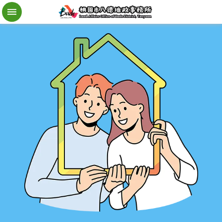
檔
案
應
用
地
籍
異
動
即
時
通
進
階
搜