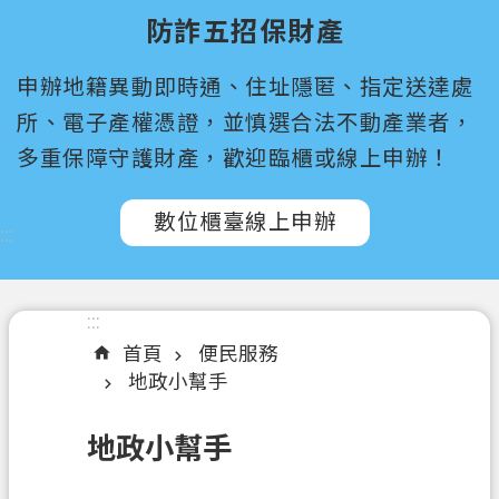
尋
防詐五招保財產
桃
申辦地籍異動即時通、住址隱匿、指定送達處
園
市
所、電子產權憑證，並慎選合法不動產業者，
政
多重保障守護財產，歡迎臨櫃或線上申辦！
府
所
數位櫃臺線上申辦
屬
:::
機
關
:::
認
首頁
便民服務
識
地政小幫手
我
們
地政小幫手
訊