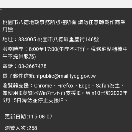
案
:::
應
用
桃園市八德地政事務所版權所有 請勿任意轉載作商業
專
用途
區
地址：334005 桃園市八德區重慶街146號
防
服務時間：8:00至17:00(午間不打烊，稅務駐點櫃檯中
詐
午不提供服務)
專
電話：03-3667478
區
電子郵件信箱:hfpublic@mail.tycg.gov.tw
政
瀏覽器支援：Chrome、Firefox、Edge、Safari為主，
府
如使用IE瀏覽器Win7已不再支援IE，Win10已於2022年
資
6月15日淘汰並停止支援IE。
訊
公
更新日期
115-08-07
開
瀏覽人次
258