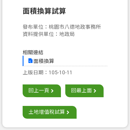
息
公
面積換算試算
告
發布單位：桃園市八德地政事務所
申
資料提供單位：地政局
辦
須
知
相關連結
面積換算
業
務
上版日期：105-10-11
資
訊
回上一頁
回最上面
便
民
服
土地增值稅試算
務
檔