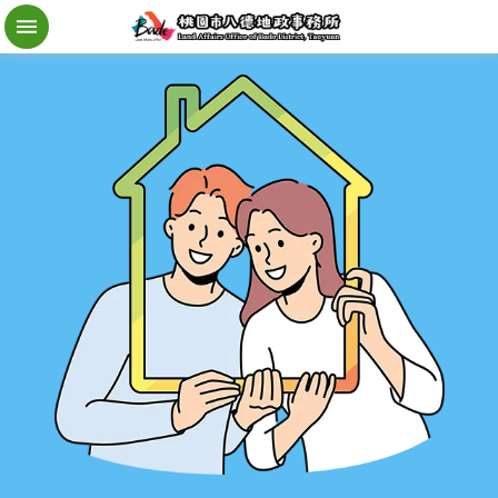
檔
案
應
用
地
籍
異
動
即
時
通
進
階
搜