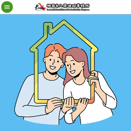
檔
案
應
用
地
籍
異
動
即
時
通
進
階
搜