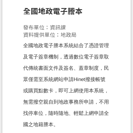
息
公
全國地政電子謄本
告
發布單位：資訊課
申
資料提供單位：地政局
辦
須
全國地政電子謄本系統結合了憑證管理
知
及電子簽章機制，透過數位電子簽章取
業
代傳統書面文件及簽名、蓋章制度，民
務
資
眾僅需至系統網站申請Hinet撥接帳號
訊
或購買點數卡，即可上網使用本系統，
便
無需撥空親自到地政事務所申請，不用
民
服
找停車位，隨時隨地、輕鬆上網申請全
務
國之地籍謄本。
檔