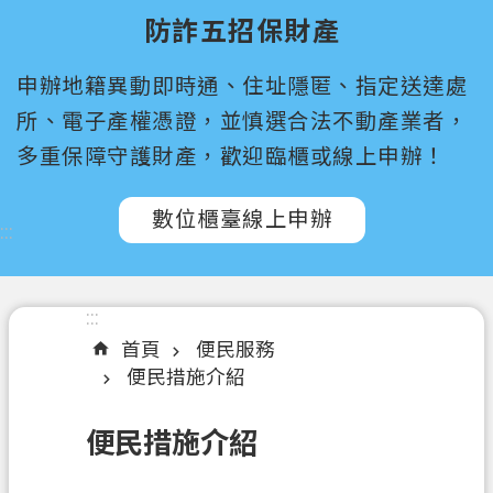
尋
防詐五招保財產
桃
申辦地籍異動即時通、住址隱匿、指定送達處
園
市
所、電子產權憑證，並慎選合法不動產業者，
政
多重保障守護財產，歡迎臨櫃或線上申辦！
府
所
數位櫃臺線上申辦
屬
:::
機
關
:::
認
首頁
便民服務
識
便民措施介紹
我
們
便民措施介紹
訊