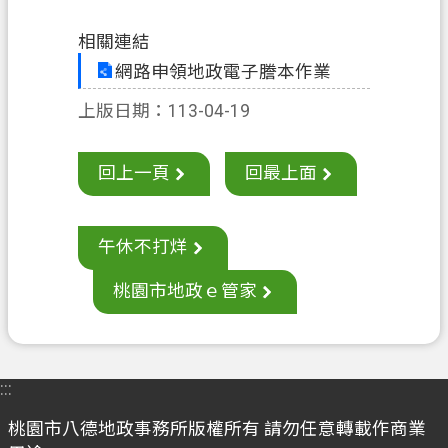
案
相關連結
應
網路申領地政電子謄本作業
用
專
上版日期：113-04-19
區
防
回上一頁
回最上面
詐
專
區
午休不打烊
政
桃園市地政ｅ管家
府
資
訊
公
:::
開
桃園市八德地政事務所版權所有 請勿任意轉載作商業