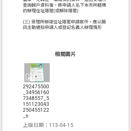
查詢歸戶資料後，將申請人名下本市所轄標
案
的辦理住址隱匿(或解除隱匿)
應
用
(三) 受理所辦竣住址隱匿申請案件，應以簡
訊主動通知申請人或登記名義人辦理情形
專
區
防
相關圖片
詐
專
區
政
292475500
府
_34956160
資
7348557_5
訊
151123043
250455122
公
_n
開
上版日期：113-04-15