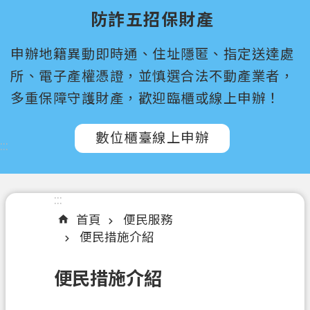
尋
防詐五招保財產
桃
申辦地籍異動即時通、住址隱匿、指定送達處
園
市
所、電子產權憑證，並慎選合法不動產業者，
政
多重保障守護財產，歡迎臨櫃或線上申辦！
府
所
數位櫃臺線上申辦
屬
:::
機
關
:::
認
首頁
便民服務
識
便民措施介紹
我
們
便民措施介紹
訊