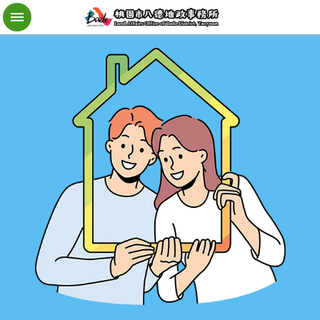
檔
案
應
用
地
籍
異
動
即
時
通
進
階
搜