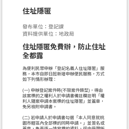
息
公
住址隱匿
告
發布單位：登記課
申
資料提供單位：地政局
辦
須
住址隱匿免費辦，防止住址
知
全都露
業
務
為便利民眾申辦「登記名義人住址隱匿」服
務，本市自即日起新增申辦便民服務，方式
資
如下列情形辦理：
訊
(一) 申辦登記案件時(不限案件類型)，得由
便
該案標的之權利人於申請書備註欄註明「權
利人隨案申請本案標的住址隱匿」並蓋章，
民
免另檢附申請書。
服
務
(二) 若申請人於申請書勾選「本人同意就桃
園市轄區內全部標的同時申請。」並簽名或
檔
蓋章，免再逐一填寫標的資料，逕由受理所