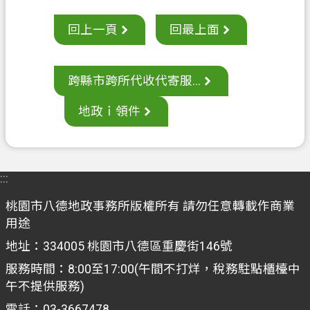
聯
絡
回上一頁
回最上面
我
們
跨縣市跨所代收代寄服...
回
首
地政ｉ領件
頁
網
站
:::
導
覽
桃園市八德地政事務所版權所有 請勿任意轉載作商業
用途
市
地址：334005 桃園市八德區重慶街146號
政
信
服務時間：8:00至17:00(午間不打烊，稅務駐點櫃檯中
箱
午不提供服務)
電話：03-3667478