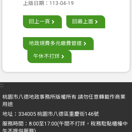
上版日期：113-04-19
案
應
用
回上一頁
回最上面
專
區
地政規費多元繳費管道
防
詐
午休不打烊
專
區
政
:::
府
桃園市八德地政事務所版權所有 請勿任意轉載作商業
資
用途
訊
公
地址：334005 桃園市八德區重慶街146號
開
服務時間：8:00至17:00(午間不打烊，稅務駐點櫃檯中
午不提供服務)