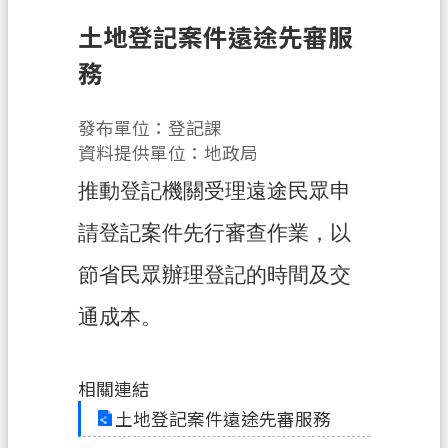
息
公
土地登記案件遠途先審服
告
務
申
辦
發布單位：登記課
須
資料提供單位：地政局
知
推動登記機關受理遠途民眾申
業
請登記案件先行審查作業，以
務
資
節省民眾辦理登記的時間及交
訊
通成本。
便
民
服
相關連結
務
土地登記案件遠途先審服務
檔