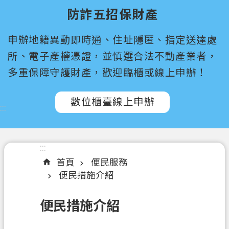
尋
防詐五招保財產
桃
申辦地籍異動即時通、住址隱匿、指定送達處
園
市
所、電子產權憑證，並慎選合法不動產業者，
政
多重保障守護財產，歡迎臨櫃或線上申辦！
府
所
數位櫃臺線上申辦
屬
:::
機
關
:::
認
首頁
便民服務
識
便民措施介紹
我
們
便民措施介紹
訊