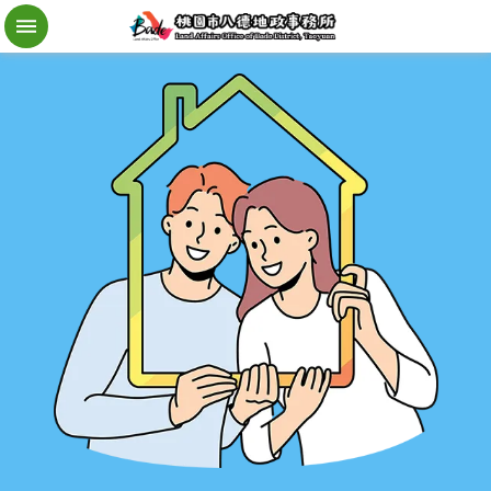
檔
案
應
用
地
籍
異
動
即
時
通
進
階
搜