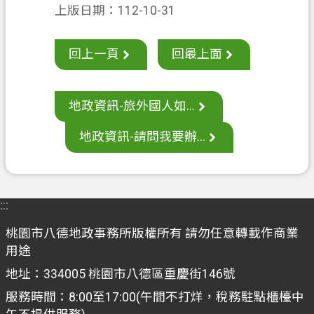
上版日期：112-10-31
案
應
用
回上一頁
回最上面
專
區
地政資訊-旅外國人如...
防
詐
地政資訊-請問我要辦...
專
區
政
:::
府
資
桃園市八德地政事務所版權所有 請勿任意轉載作商業
訊
用途
公
地址：334005 桃園市八德區重慶街146號
開
服務時間：8:00至17:00(午間不打烊，稅務駐點櫃檯中