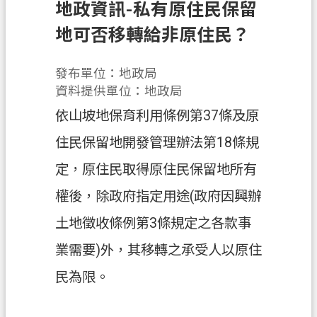
息
地政資訊-私有原住民保留
公
地可否移轉給非原住民？
告
申
發布單位：地政局
辦
資料提供單位：地政局
須
依山坡地保育利用條例第37條及原
知
住民保留地開發管理辦法第18條規
業
務
定，原住民取得原住民保留地所有
資
權後，除政府指定用途(政府因興辦
訊
土地徵收條例第3條規定之各款事
便
業需要)外，其移轉之承受人以原住
民
服
民為限。
務
檔