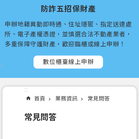
尋
防詐五招保財產
桃
申辦地籍異動即時通、住址隱匿、指定送達處
園
市
所、電子產權憑證，並慎選合法不動產業者，
政
多重保障守護財產，歡迎臨櫃或線上申辦！
府
所
數位櫃臺線上申辦
屬
:::
機
關
:::
認
首頁
業務資訊
常見問答
識
我
常見問答
們
訊