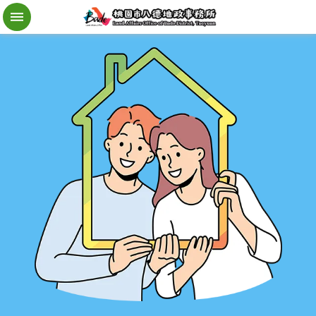
檔
案
應
用
地
籍
異
動
即
時
通
進
階
搜