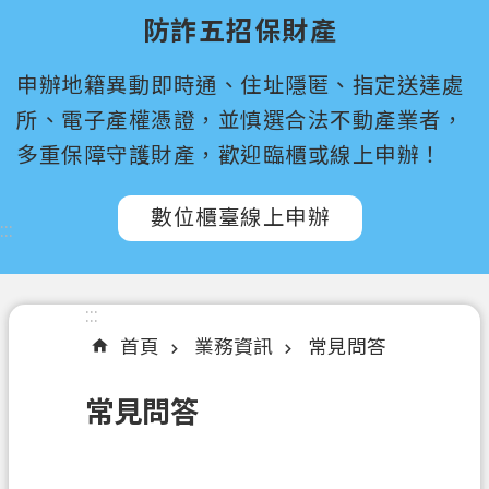
尋
防詐五招保財產
桃
申辦地籍異動即時通、住址隱匿、指定送達處
園
市
所、電子產權憑證，並慎選合法不動產業者，
政
多重保障守護財產，歡迎臨櫃或線上申辦！
府
所
數位櫃臺線上申辦
屬
:::
機
關
:::
認
首頁
業務資訊
常見問答
識
我
常見問答
們
訊