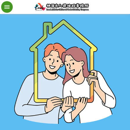
檔
案
應
用
地
籍
異
動
即
時
通
進
階
搜