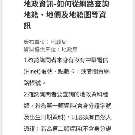
息
地政資訊-如何從網路查詢
公
地籍、地價及地籍圖等資
告
訊
申
辦
發布單位：地政局
須
資料提供單位：地政局
知
1.確認詢問者本身有沒有中華電信
業
(Hinet)帳號、點數卡，或者關貿網
務
資
路帳號。
訊
2.確認詢問者要查詢的地政資料種
便
類，若為第一類資料(含身分證字號
民
服
及出生日期資料)，則必須有自然人
務
憑證；若為第二類資料(不含身分證
檔