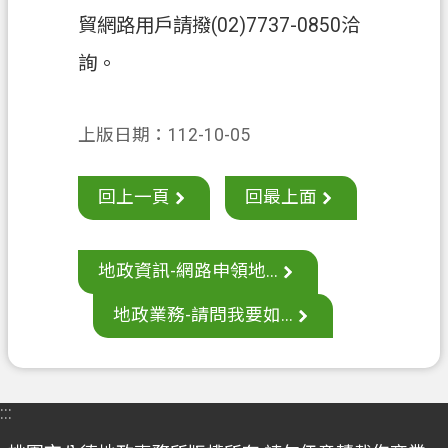
聯
貿網路用戶請撥(02)7737-0850洽
絡
我
詢。
們
回
上版日期：112-10-05
首
頁
回上一頁
回最上面
網
站
導
地政資訊-網路申領地...
覽
地政業務-請問我要如...
市
政
信
箱
:::