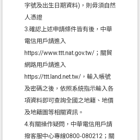
字號及出生日期資料)，則毋須自然
案
應
人憑證
用
3.確認上述申請條件皆有後，中華
專
區
電信用戶請進入
防
https://www.ttt.nat.gov.tw/；關貿
詐
網路用戶請進入
專
區
https://ttt.land.net.tw/，輸入帳號
政
及密碼之後，依照系統指示輸入各
府
項資料即可查詢全國之地籍、地價
資
訊
及地籍圖等相關資訊。
公
4.有關操作疑問，中華電信用戶請
開
撥客服中心專線0800-080212；關