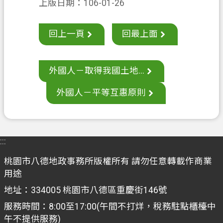
上版日期：106-01-26
案
應
回上一頁
回最上面
用
專
區
外國人－取得我國土地...
防
外國人－平等互惠原則
詐
專
區
政
:::
府
桃園市八德地政事務所版權所有 請勿任意轉載作商業
資
用途
訊
公
地址：334005 桃園市八德區重慶街146號
開
服務時間：8:00至17:00(午間不打烊，稅務駐點櫃檯中
午不提供服務)