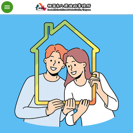
檔
案
應
用
地
籍
異
動
即
時
通
進
階
搜