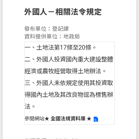
息
公
外國人－相關法令規定
告
發布單位：登記課
申
資料提供單位：地政局
辦
須
一、土地法第17條至20條。
知
二、外國人投資國內重大建設整體
業
經濟或農牧經營取得土地辦法。
務
資
三、外國人未依規定使用其投資取
訊
得國內土地及其改良物逕為標售辦
便
法。
民
服
參閱網站
★ 全國法規資料庫 ★
務
檔