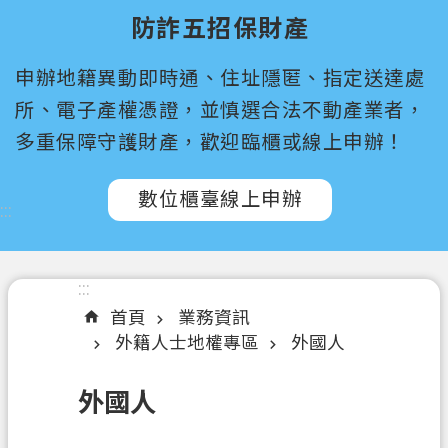
尋
防詐五招保財產
桃
申辦地籍異動即時通、住址隱匿、指定送達處
園
市
所、電子產權憑證，並慎選合法不動產業者，
政
多重保障守護財產，歡迎臨櫃或線上申辦！
府
所
數位櫃臺線上申辦
屬
:::
機
關
:::
認
首頁
業務資訊
識
外籍人士地權專區
外國人
我
們
外國人
訊