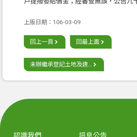
戶提撥發給價金；經審查無誤，公告九
上版日期：106-03-09
回上一頁
回最上面
未辦繼承登記土地及建...
:::
認識我們
訊息公告