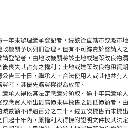
逾一年未辦理繼承登記者，經該管直轄市或縣市
地政機關予以列冊管理。但有不可歸責於聲請人
聲請登記者，由地政機關將該土地或建築改良物
售後喪失其占有之權利；土地或建築改良物租賃
應公告三十日，繼承人、合法使用人或其他共有
購買者，其優先購買權視為放棄。
，繼承人得依其法定應繼分領取。逾十年無繼承
買或應買人所出最高價未達標售之最低價額者，
酌減數額不得逾百分之二十。經五次標售而未標
之日起十年內，原權利人得檢附證明文件按其法