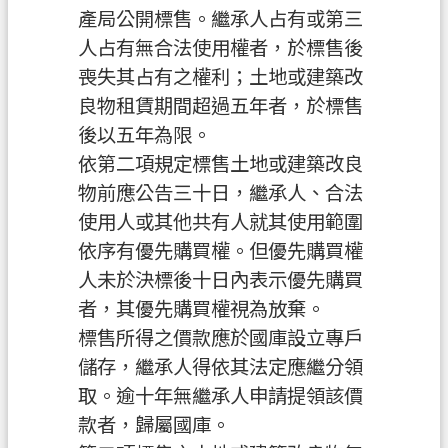
產局公開標售。繼承人占有或第三
案
人占有無合法使用權者，於標售後
應
用
喪失其占有之權利；土地或建築改
專
良物租賃期間超過五年者，於標售
區
後以五年為限。
依第二項規定標售土地或建築改良
防
詐
物前應公告三十日，繼承人、合法
專
使用人或其他共有人就其使用範圍
區
依序有優先購買權。但優先購買權
人未於決標後十日內表示優先購買
政
府
者，其優先購買權視為放棄。
資
標售所得之價款應於國庫設立專戶
訊
儲存，繼承人得依其法定應繼分領
公
取。逾十年無繼承人申請提領該價
開
款者，歸屬國庫。