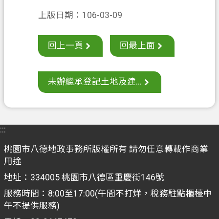
常
見
上版日期：106-03-09
問
答
回上一頁
回最上面
地
政
未辦繼承登記土地及建...
局
桃
園
市
:::
政
桃園市八德地政事務所版權所有 請勿任意轉載作商業
府
用途
英
地址：334005 桃園市八德區重慶街146號
文
服務時間：8:00至17:00(午間不打烊，稅務駐點櫃檯中
版
午不提供服務)
（