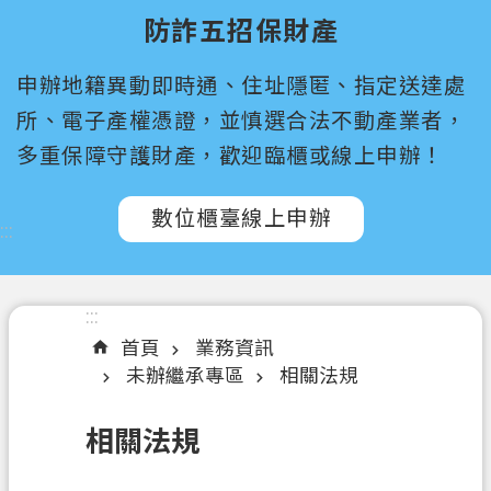
尋
防詐五招保財產
桃
申辦地籍異動即時通、住址隱匿、指定送達處
園
市
所、電子產權憑證，並慎選合法不動產業者，
政
多重保障守護財產，歡迎臨櫃或線上申辦！
府
所
數位櫃臺線上申辦
屬
:::
機
關
:::
認
首頁
業務資訊
識
未辦繼承專區
相關法規
我
們
相關法規
訊