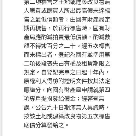
聯
第二項標售之土地或建築改良物無
絡
人應買或應買人所出最高價未達標
我
售之最低價額者，由國有財產局定
們
期再標售，於再行標售時，國有財
產局應酌減拍賣最低價額，酌減數
回
首
額不得逾百分之二十。經五次標售
頁
而未標出者，登記為國有並準用第
二項後段喪失占有權及租賃期限之
網
規定。自登記完畢之日起十年內，
站
原權利人得檢附證明文件按其法定
導
覽
應繼分，向國有財產局申請就第四
項專戶提撥發給價金；經審查無
市
誤，公告九十日期滿無人異議時，
政
按該土地或建築改良物第五次標售
信
箱
底價分算發給之。