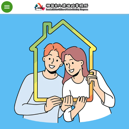
檔
案
應
用
地
籍
異
動
即
時
通
進
階
搜