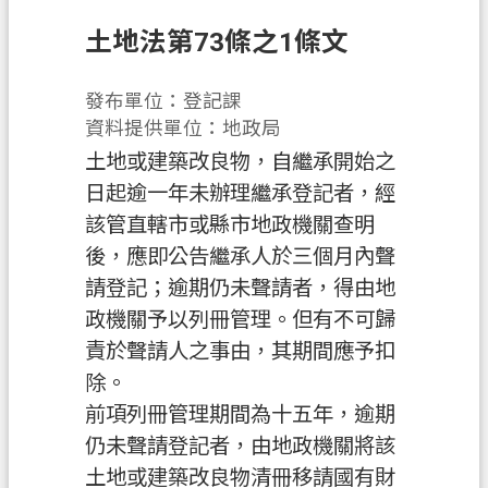
息
公
土地法第73條之1條文
告
發布單位：登記課
申
資料提供單位：地政局
辦
須
土地或建築改良物，自繼承開始之
知
日起逾一年未辦理繼承登記者，經
該管直轄市或縣市地政機關查明
業
後，應即公告繼承人於三個月內聲
務
資
請登記；逾期仍未聲請者，得由地
訊
政機關予以列冊管理。但有不可歸
責於聲請人之事由，其期間應予扣
便
除。
民
服
前項列冊管理期間為十五年，逾期
務
仍未聲請登記者，由地政機關將該
土地或建築改良物清冊移請國有財
檔