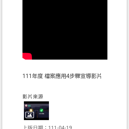
案
應
用
專
區
防
詐
專
區
111年度 檔案應用4步驟宣導影片
政
府
資
影片來源
訊
公
開
上版日期：111-04-19