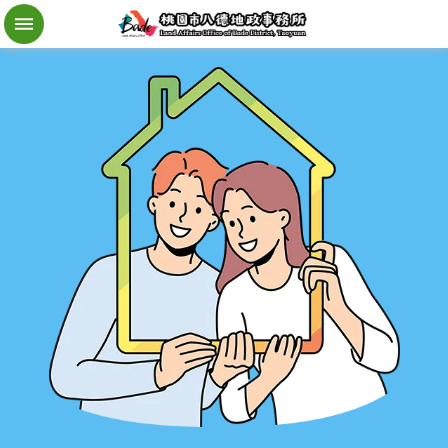
檔
案
應
用
地
籍
異
動
即
時
通
進
階
搜