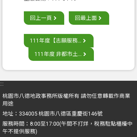
聯
絡
我
回上一頁
回最上面
們
回
111年度【志願服務...
首
頁
111年度 非都市土...
網
站
導
:::
覽
桃園市八德地政事務所版權所有 請勿任意轉載作商業
市
用途
政
地址：334005 桃園市八德區重慶街146號
信
服務時間：8:00至17:00(午間不打烊，稅務駐點櫃檯中
箱
午不提供服務)