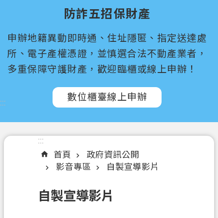
尋
防詐五招保財產
桃
申辦地籍異動即時通、住址隱匿、指定送達處
園
市
所、電子產權憑證，並慎選合法不動產業者，
政
多重保障守護財產，歡迎臨櫃或線上申辦！
府
所
數位櫃臺線上申辦
屬
:::
機
關
:::
認
首頁
政府資訊公開
識
影音專區
自製宣導影片
我
們
自製宣導影片
訊