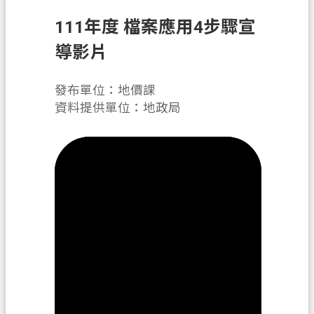
息
公
111年度 檔案應用4步驟宣
告
導影片
申
辦
發布單位：地價課
須
資料提供單位：地政局
知
業
務
資
訊
便
民
服
務
檔