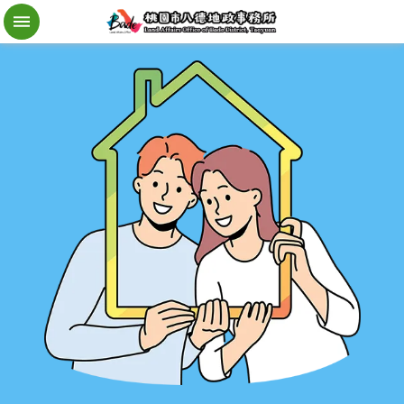
檔
案
應
用
地
籍
異
動
即
時
通
進
階
搜