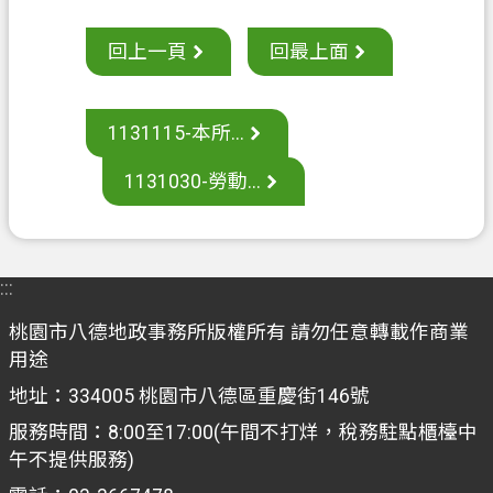
案
回上一頁
回最上面
應
用
專
1131115-本所...
區
防
1131030-勞動...
詐
專
區
:::
政
桃園市八德地政事務所版權所有 請勿任意轉載作商業
府
用途
資
訊
地址：334005 桃園市八德區重慶街146號
公
服務時間：8:00至17:00(午間不打烊，稅務駐點櫃檯中
開
午不提供服務)