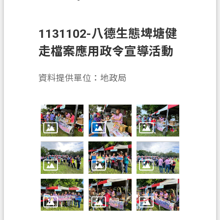
息
公
告
1131102-八德生態埤塘健
申
走檔案應用政令宣導活動
辦
須
資料提供單位：地政局
知
業
務
資
訊
便
民
服
務
檔