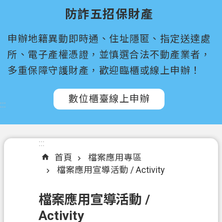
尋
防詐五招保財產
桃
申辦地籍異動即時通、住址隱匿、指定送達處
園
市
所、電子產權憑證，並慎選合法不動產業者，
政
多重保障守護財產，歡迎臨櫃或線上申辦！
府
所
數位櫃臺線上申辦
屬
:::
機
關
:::
認
首頁
檔案應用專區
識
檔案應用宣導活動 / Activity
我
們
檔案應用宣導活動 /
訊
Activity