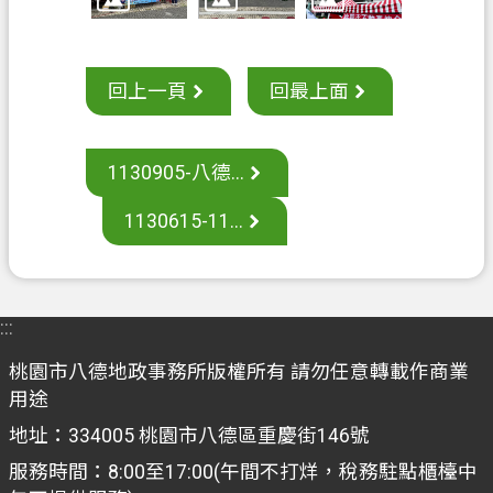
案
應
用
回上一頁
回最上面
專
區
1130905-八德...
防
詐
1130615-11...
專
區
政
:::
府
資
桃園市八德地政事務所版權所有 請勿任意轉載作商業
訊
用途
公
地址：334005 桃園市八德區重慶街146號
開
服務時間：8:00至17:00(午間不打烊，稅務駐點櫃檯中