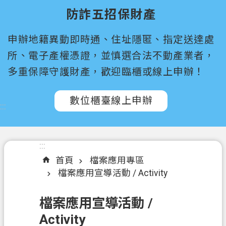
尋
防詐五招保財產
桃
申辦地籍異動即時通、住址隱匿、指定送達處
園
市
所、電子產權憑證，並慎選合法不動產業者，
政
多重保障守護財產，歡迎臨櫃或線上申辦！
府
所
數位櫃臺線上申辦
屬
:::
機
關
:::
認
首頁
檔案應用專區
識
檔案應用宣導活動 / Activity
我
們
檔案應用宣導活動 /
訊
Activity