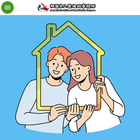
檔
案
應
用
地
籍
異
動
即
時
通
進
階
搜