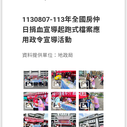
息
公
告
1130807-113年全國房仲
申
日捐血宣導起跑式檔案應
辦
用政令宣導活動
須
知
資料提供單位：地政局
業
務
資
訊
便
民
服
務
檔