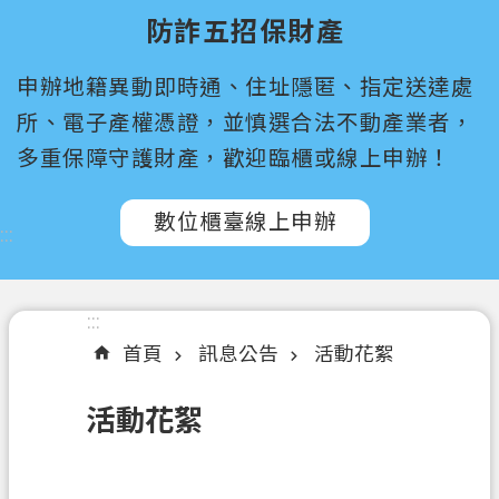
尋
防詐五招保財產
桃
申辦地籍異動即時通、住址隱匿、指定送達處
園
市
所、電子產權憑證，並慎選合法不動產業者，
政
多重保障守護財產，歡迎臨櫃或線上申辦！
府
所
數位櫃臺線上申辦
屬
:::
機
關
:::
認
首頁
訊息公告
活動花絮
識
我
活動花絮
們
訊