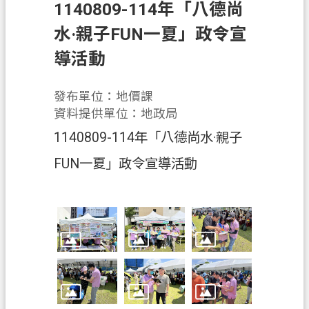
息
1140809-114年「八德尚
公
水·親子FUN一夏」政令宣
告
導活動
申
辦
發布單位：地價課
須
資料提供單位：地政局
知
1140809-114年「八德尚水·親子
業
FUN一夏」政令宣導活動
務
資
訊
便
民
服
務
檔