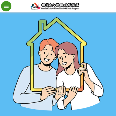
檔
案
應
用
地
籍
異
動
即
時
通
進
階
搜