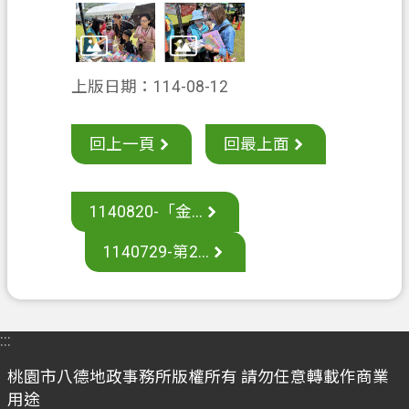
案
應
用
上版日期：114-08-12
專
區
回上一頁
回最上面
防
詐
專
1140820-「金...
區
1140729-第2...
政
府
資
訊
:::
公
開
桃園市八德地政事務所版權所有 請勿任意轉載作商業
用途