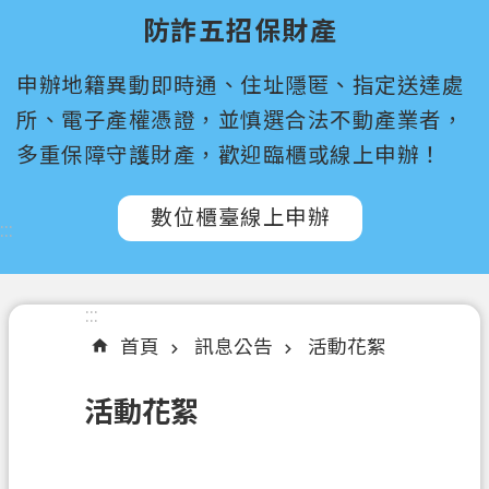
尋
防詐五招保財產
桃
申辦地籍異動即時通、住址隱匿、指定送達處
園
市
所、電子產權憑證，並慎選合法不動產業者，
政
多重保障守護財產，歡迎臨櫃或線上申辦！
府
所
數位櫃臺線上申辦
屬
:::
機
關
:::
認
首頁
訊息公告
活動花絮
識
我
活動花絮
們
訊