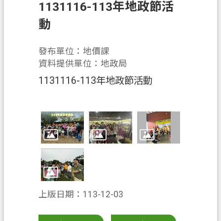
息
1131116-113年地政節活
公
動
告
申
發布單位：地價課
辦
資料提供單位：地政局
須
1131116-113年地政節活動
知
業
務
資
訊
便
民
服
上版日期：113-12-03
務
檔