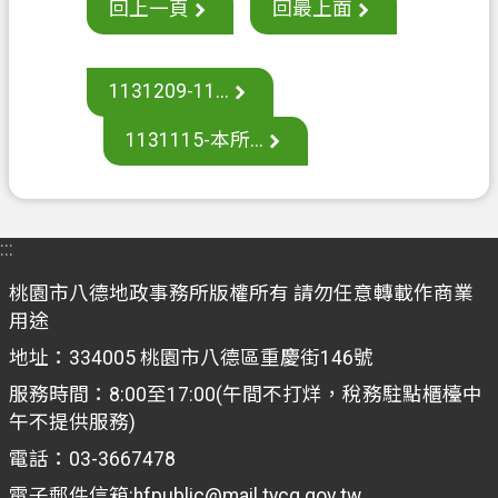
回上一頁
回最上面
案
應
用
1131209-11...
專
區
1131115-本所...
防
詐
專
:::
區
桃園市八德地政事務所版權所有 請勿任意轉載作商業
政
用途
府
地址：334005 桃園市八德區重慶街146號
資
服務時間：8:00至17:00(午間不打烊，稅務駐點櫃檯中
訊
午不提供服務)
公
開
電話：03-3667478
電子郵件信箱:hfpublic@mail.tycg.gov.tw