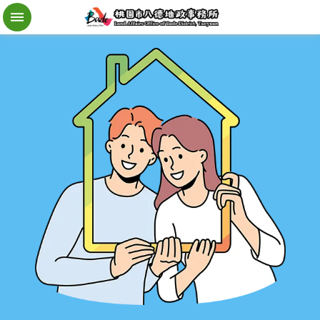
檔
案
應
用
地
籍
異
動
即
時
通
進
階
搜