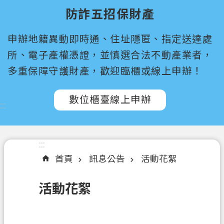
尋
防詐五招保財產
桃
申辦地籍異動即時通、住址隱匿、指定送達處
園
市
所、電子產權憑證，並慎選合法不動產業者，
政
多重保障守護財產，歡迎臨櫃或線上申辦！
府
所
數位櫃臺線上申辦
屬
:::
機
關
:::
認
首頁
訊息公告
活動花絮
識
我
活動花絮
們
訊