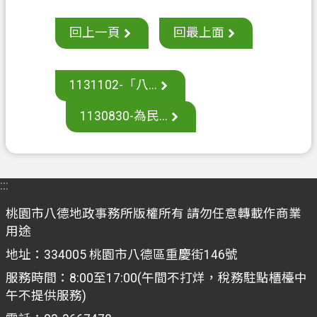
案
回上一頁
回最上面
應
用
專
1131102-「八...
區
防
1130830-為民...
詐
專
區
:::
政
桃園市八德地政事務所版權所有 請勿任意轉載作商業
府
用途
資
訊
地址：334005 桃園市八德區重慶街146號
公
服務時間：8:00至17:00(午間不打烊，稅務駐點櫃檯中
開
午不提供服務)