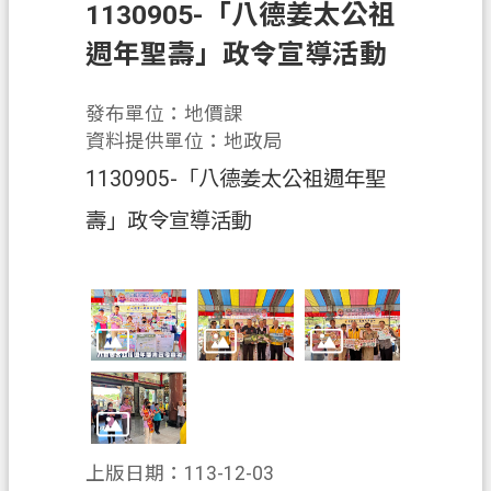
息
1130905-「八德姜太公祖
公
週年聖壽」政令宣導活動
告
申
發布單位：地價課
辦
資料提供單位：地政局
須
1130905-「八德姜太公祖週年聖
知
壽」政令宣導活動
業
務
資
訊
便
民
服
務
上版日期：113-12-03
檔