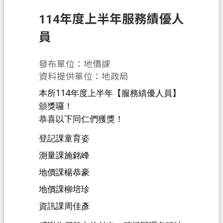
息
公
114年度上半年服務績優人
告
員
申
辦
發布單位：地價課
須
資料提供單位：地政局
知
本所114年度上半年【服務績優人員】
頒獎囉！
業
務
恭喜以下同仁們獲獎！
資
登記課童育姿
訊
測量課施銘峰
便
地價課楊恭豪
民
地價課柳培珍
服
務
資訊課周佳彥
檔