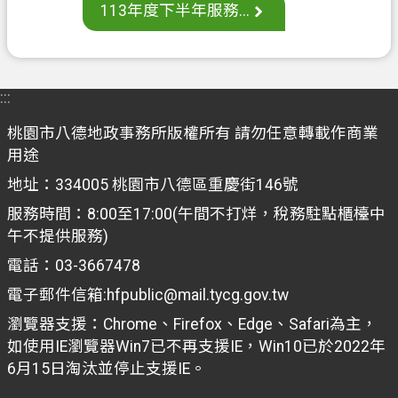
聯
113年度下半年服務...
絡
我
們
:::
回
首
桃園市八德地政事務所版權所有 請勿任意轉載作商業
頁
用途
地址：334005 桃園市八德區重慶街146號
網
服務時間：8:00至17:00(午間不打烊，稅務駐點櫃檯中
站
午不提供服務)
導
覽
電話：03-3667478
電子郵件信箱:hfpublic@mail.tycg.gov.tw
市
政
瀏覽器支援：Chrome、Firefox、Edge、Safari為主，
信
如使用IE瀏覽器Win7已不再支援IE，Win10已於2022年
箱
6月15日淘汰並停止支援IE。