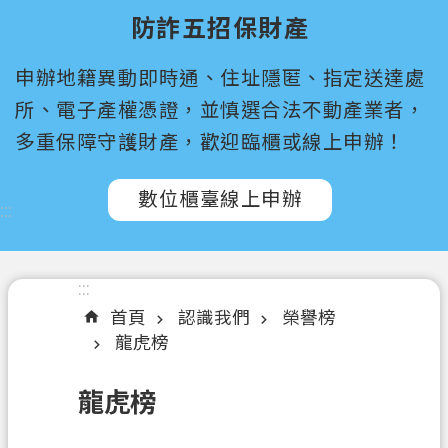
尋
防詐五招保財產
桃
申辦地籍異動即時通、住址隱匿、指定送達處
園
市
所、電子產權憑證，並慎選合法不動產業者，
政
多重保障守護財產，歡迎臨櫃或線上申辦！
府
所
數位櫃臺線上申辦
屬
:::
機
關
:::
認
首頁
認識我們
榮譽榜
識
龍虎榜
我
們
龍虎榜
訊