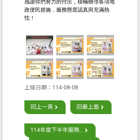
感謝你們努力的付出，積極辦理各項地
案
政便民措施，服務態度認真與充滿熱
應
忱！
用
專
區
防
詐
專
區
上版日期：114-08-08
政
府
資
回上一頁
回最上面
訊
公
開
114年度下半年服務...