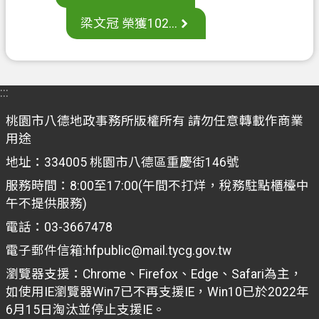
案
梁文冠 榮獲102...
應
用
專
區
:::
防
桃園市八德地政事務所版權所有 請勿任意轉載作商業
詐
用途
專
地址：334005 桃園市八德區重慶街146號
區
服務時間：8:00至17:00(午間不打烊，稅務駐點櫃檯中
政
午不提供服務)
府
電話：03-3667478
資
電子郵件信箱:hfpublic@mail.tycg.gov.tw
訊
公
瀏覽器支援：Chrome、Firefox、Edge、Safari為主，
開
如使用IE瀏覽器Win7已不再支援IE，Win10已於2022年
6月15日淘汰並停止支援IE。