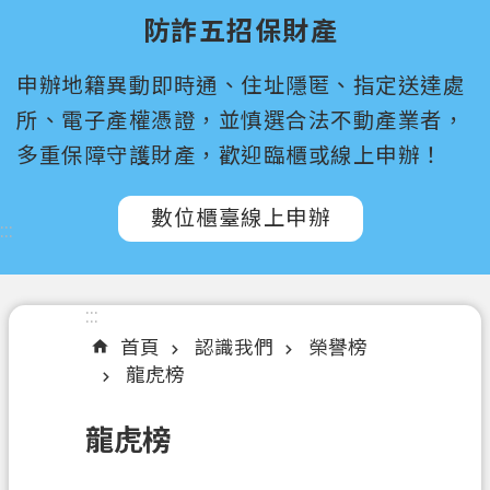
尋
防詐五招保財產
桃
申辦地籍異動即時通、住址隱匿、指定送達處
園
市
所、電子產權憑證，並慎選合法不動產業者，
政
多重保障守護財產，歡迎臨櫃或線上申辦！
府
所
數位櫃臺線上申辦
屬
:::
機
關
:::
認
首頁
認識我們
榮譽榜
識
龍虎榜
我
們
龍虎榜
訊