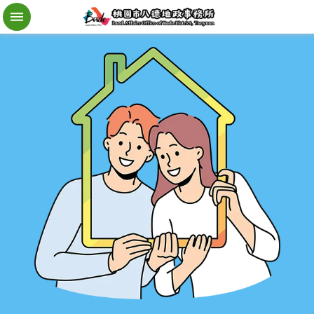
檔
案
應
用
地
籍
異
動
即
時
通
進
階
搜