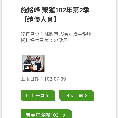
息
公
施銘峰 榮獲102年第2季
告
【績優人員】
申
辦
發布單位：桃園市八德地政事務所
須
資料提供單位：地政局
知
業
務
資
訊
上版日期：102-07-09
便
民
回上一頁
回最上面
服
務
黃麗莉 榮獲102...
檔