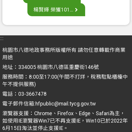
案
楊賢輝 榮獲101...
應
用
專
區
:::
防
桃園市八德地政事務所版權所有 請勿任意轉載作商業
詐
用途
專
地址：334005 桃園市八德區重慶街146號
區
服務時間：8:00至17:00(午間不打烊，稅務駐點櫃檯中
政
午不提供服務)
府
電話：03-3667478
資
電子郵件信箱:hfpublic@mail.tycg.gov.tw
訊
公
瀏覽器支援：Chrome、Firefox、Edge、Safari為主，
開
如使用IE瀏覽器Win7已不再支援IE，Win10已於2022年
6月15日淘汰並停止支援IE。