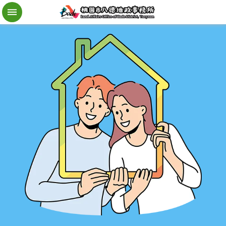
檔
案
應
用
地
籍
異
動
即
時
通
進
階
搜