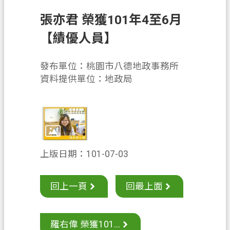
息
公
張亦君 榮獲101年4至6月
告
【績優人員】
申
辦
發布單位：桃園市八德地政事務所
須
資料提供單位：地政局
知
業
務
資
訊
上版日期：101-07-03
便
民
回上一頁
回最上面
服
務
羅右偉 榮獲101...
檔