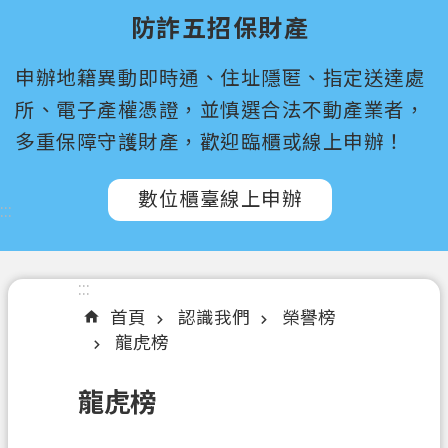
尋
防詐五招保財產
桃
申辦地籍異動即時通、住址隱匿、指定送達處
園
市
所、電子產權憑證，並慎選合法不動產業者，
政
多重保障守護財產，歡迎臨櫃或線上申辦！
府
所
數位櫃臺線上申辦
屬
:::
機
關
:::
認
首頁
認識我們
榮譽榜
識
龍虎榜
我
們
龍虎榜
訊