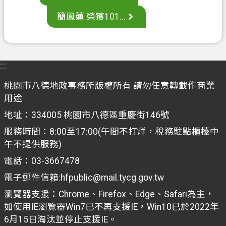
案
簡鳳蓮 榮獲101...
應
用
專
區
:::
防
桃園市八德地政事務所版權所有 請勿任意轉載作商業
詐
用途
專
地址：334005 桃園市八德區重慶街146號
區
服務時間：8:00至17:00(午間不打烊，稅務駐點櫃檯中
政
午不提供服務)
府
電話：03-3667478
資
電子郵件信箱:hfpublic@mail.tycg.gov.tw
訊
公
瀏覽器支援：Chrome、Firefox、Edge、Safari為主，
開
如使用IE瀏覽器Win7已不再支援IE，Win10已於2022年
6月15日淘汰並停止支援IE。