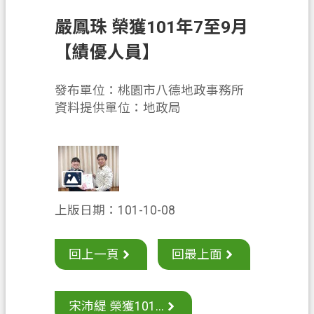
息
公
嚴鳳珠 榮獲101年7至9月
告
【績優人員】
申
辦
發布單位：桃園市八德地政事務所
須
資料提供單位：地政局
知
業
務
資
訊
上版日期：101-10-08
便
民
回上一頁
回最上面
服
務
宋沛緹 榮獲101...
檔