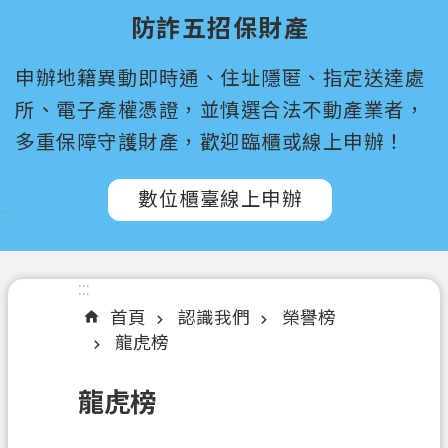
尋
防詐五招保財產
桃
申辦地籍異動即時通、住址隱匿、指定送達處
園
市
所、電子產權憑證，並慎選合法不動產業者，
政
多重保障守護財產，歡迎臨櫃或線上申辦！
府
所
數位櫃臺線上申辦
屬
:::
機
關
:::
認
首頁
認識我們
榮譽榜
識
龍虎榜
我
們
龍虎榜
訊