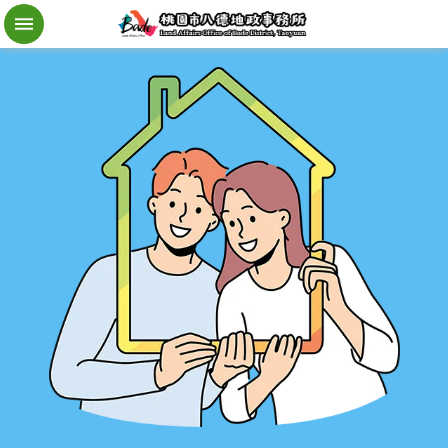
檔
案
應
用
地
籍
異
動
即
時
通
進
階
搜