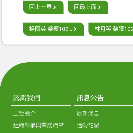
回上一頁
回最上面
楊國英 榮獲102...
林月琴 榮獲102.
:::
認識我們
訊息公告
主管簡介
最新消息
組織架構與業務職掌
活動花絮