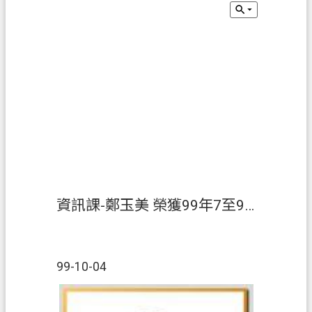
息
公
告
申
辦
須
知
業
務
資
訊
資訊課-鄭玉美 榮獲99年7至9月【績優人員】
便
民
服
99-10-04
務
檔