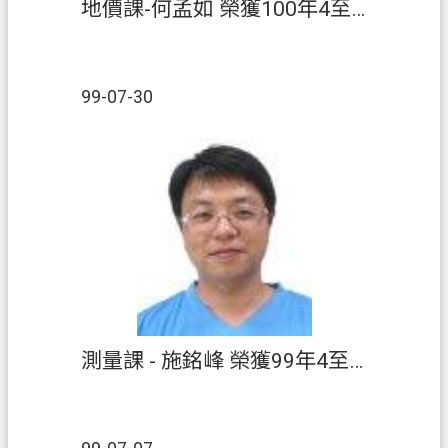
常
地價課-何孟如 榮獲100年4至6月【績優人員】
見
問
答
99-07-30
地
政
局
桃
園
市
政
府
英
測量課 - 施銘峰 榮獲99年4至6月【績優人員】
文
版
（