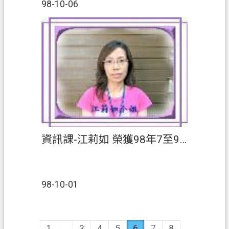
98-10-06
資訊課-江莉如 榮獲98年7至9月【績優人員】
98-10-01
1
...
3
4
5
6
7
8