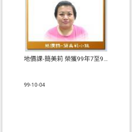
案
應
用
專
區
防
詐
地價課-簡美莉 榮獲99年7至9月【績優人員】
專
區
政
99-10-04
府
資
訊
公
開