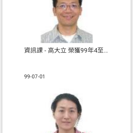
策
政
府
網
站
資
資訊課 - 高大立 榮獲99年4至6月【績優人員】
料
開
放
宣
99-07-01
告