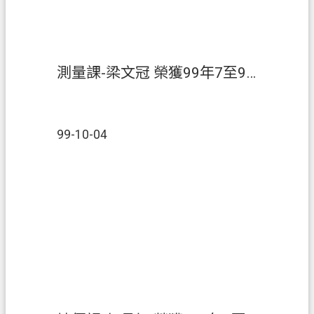
聯
絡
我
們
測量課-梁文冠 榮獲99年7至9月【績優人員】
回
首
頁
99-10-04
網
站
導
覽
市
政
信
箱