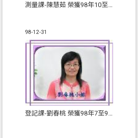
測量課-陳慧茹 榮獲98年10至12月【績優人員】
98-12-31
登記課-劉春桃 榮獲98年7至9月【績優人員】