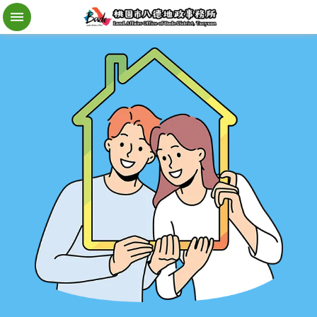
檔
案
應
用
地
籍
異
動
即
時
通
進
階
搜