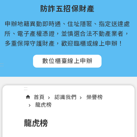
尋
防詐五招保財產
桃
申辦地籍異動即時通、住址隱匿、指定送達處
園
市
所、電子產權憑證，並慎選合法不動產業者，
政
多重保障守護財產，歡迎臨櫃或線上申辦！
府
所
數位櫃臺線上申辦
屬
:::
機
關
:::
認
首頁
認識我們
榮譽榜
識
龍虎榜
我
們
龍虎榜
訊