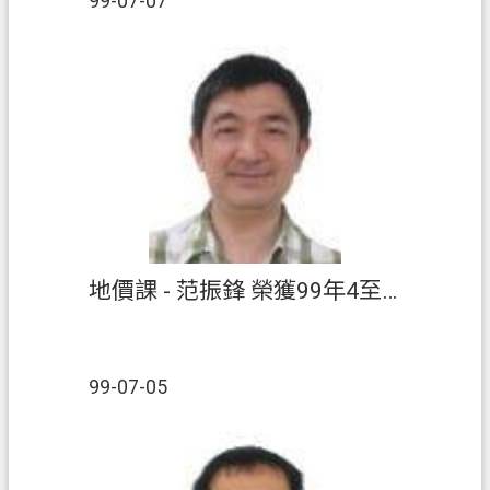
E
99-07-07
n
g
l
i
s
h
）
隱
私
權
地價課 - 范振鋒 榮獲99年4至6月【績優人員】
政
策
網
99-07-05
站
安
全
政