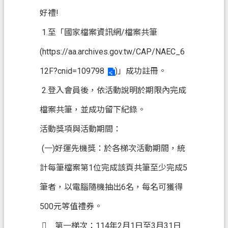
案
好禮!
應
1.至「國家檔案資訊網/檔案共筆
用
專
(
https://aa.archives.gov.tw/CAP/NAEC_6
區
12F?cnid=109798
)」成功註冊。
防
2.登入會員後，依活動說明於期限內完成
詐
專
檔案共筆，並成功留下紀錄。
區
活動獎項與活動期間：
政
(一)好運先機獎：於各梯次活動期間，統
府
計每筆檔案第1位完成該頁共筆至少完成5
資
訊
筆者，以電腦隨機抽出6名，每名可獲得
公
500元等值禮券。
開
 第一梯次：114年2月1日至3月31日