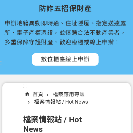
尋
防詐五招保財產
桃
申辦地籍異動即時通、住址隱匿、指定送達處
園
市
所、電子產權憑證，並慎選合法不動產業者，
政
多重保障守護財產，歡迎臨櫃或線上申辦！
府
所
數位櫃臺線上申辦
屬
:::
機
關
:::
認
首頁
檔案應用專區
識
檔案情報站 / Hot News
我
們
檔案情報站 / Hot
訊
News