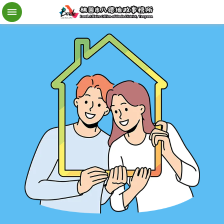
檔
案
應
用
地
籍
異
動
即
時
通
進
階
搜