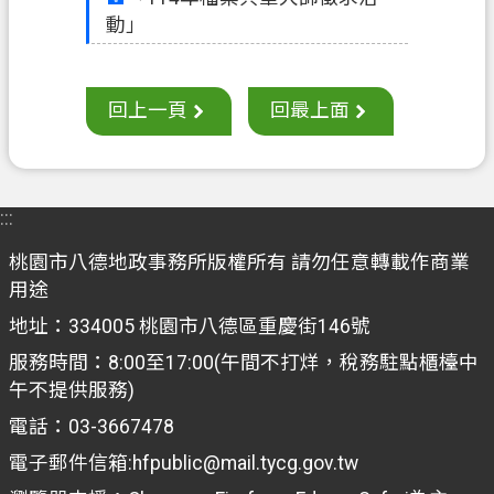
E
n
動」
g
l
i
回上一頁
回最上面
s
h
）
隱
:::
私
桃園市八德地政事務所版權所有 請勿任意轉載作商業
權
用途
政
策
地址：334005 桃園市八德區重慶街146號
服務時間：8:00至17:00(午間不打烊，稅務駐點櫃檯中
網
午不提供服務)
站
安
電話：03-3667478
全
電子郵件信箱:hfpublic@mail.tycg.gov.tw
政