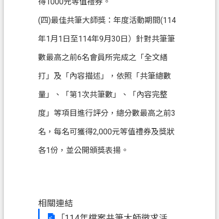
常
得1000元等值禮券。
見
(四)最佳共筆大師獎：年度活動期間(114
問
答
年1月1日至114年9月30日）針對共筆筆
數最高之前6名會員所完成之「全文繕
地
政
打」及「內容描述」，依照「共筆總數
局
量」、「第1次共筆數」、「內容完整
桃
度」等項目進行評分，總分數最高之前3
園
市
名，每名可獲得2,000元等值禮券及獎狀
政
各1份，並公開頒獎表揚。
府
英
文
版
相關連結
（
「114年檔案共筆大師徵求活