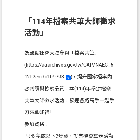
息
公
告
「114年檔案共筆大師徵求
申
活動」
辦
須
知
為鼓勵社會大眾參與「檔案共筆」
(
https://aa.archives.gov.tw/CAP/NAEC_6
業
務
12F?cnid=109798
)，提升國家檔案內
資
容判讀與檢索品質，本(114)年舉辦檔案
訊
共筆大師徵求活動，歡迎各路高手一起手
便
民
刀來拿好禮!
服
參加資格：
務
只要完成以下2步驟，就有機會拿走活動
檔