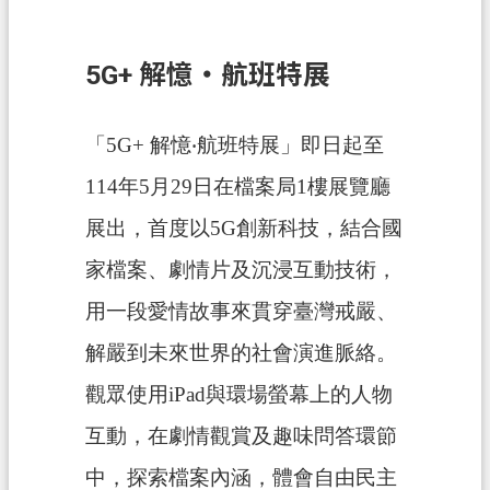
息
公
告
5G+ 解憶‧航班特展
申
辦
「
5G+
解憶
‧
航班特展」即日起至
須
知
114
年
5
月
29
日在檔案局
1
樓展覽廳
展出，首度以
5G
創新科技，結合國
業
務
家檔案、劇情片及沉浸互動技術，
資
用一段愛情故事來貫穿臺灣戒嚴、
訊
解嚴到未來世界的社會演進脈絡。
便
民
觀眾使用
iPad
與環場螢幕上的人物
服
互動，在劇情觀賞及趣味問答環節
務
中，探索檔案內涵，體會自由民主
檔