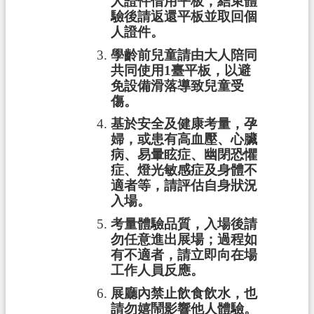
人證件借用平板，結束體
常
驗後請返還平板並取回個
見
人證件。
問
答
學齡前兒童請由大人陪同
共同使用
1
臺平板，以避
地
免設備滑落導致兒童受
傷。
政
局
基於安全及健康考量，孕
婦，或患有高血壓、心臟
桃
病、易暈眩症、幽閉恐懼
園
症、燈光敏感症及身體不
市
適者等，請評估自身狀況
政
入場。
府
考量體驗品質，入場後請
勿任意進出展場；過程如
英
有不適者，請立即向在場
文
工作人員反應。
版
展廳內禁止飲食飲水，也
（
請勿嬉鬧影響他人體驗。