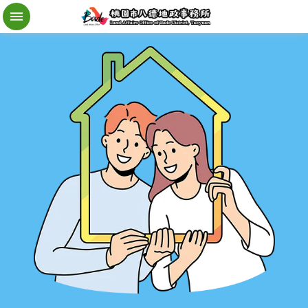
檔
案
應
用
地
籍
異
動
即
時
通
進
階
搜