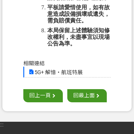
E
n
平板請愛惜使用，如有故
g
意造成設備損壞或遺失，
l
需負賠償責任。
i
本局保留上述體驗須知修
s
h
改權利，未盡事宜以現場
公告為準。
）
隱
相關連結
私
5G+ 解憶‧航班特展
權
政
策
回上一頁
回最上面
網
站
安
全
:::
政