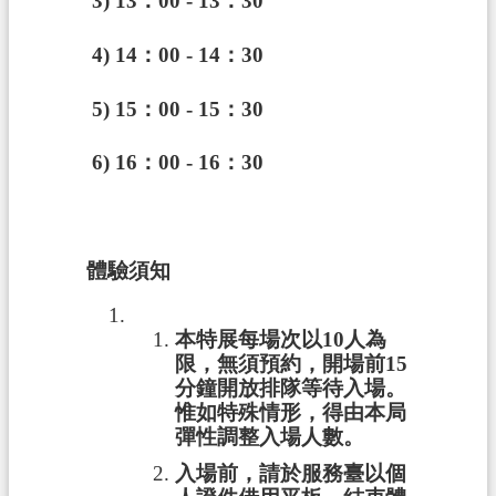
聯
3) 13
：
00 - 13
：
30
絡
4) 14
：
00 - 14
：
30
我
們
5) 15
：
00 - 15
：
30
回
6) 16
：
00 - 16
：
30
首
頁
網
站
體驗須知
導
覽
本特展每場次以
10
人為
限，無須預約，開場前
15
市
分鐘開放排隊等待入場。
政
惟如特殊情形，得由本局
信
彈性調整入場人數。
箱
入場前，請於服務臺以個