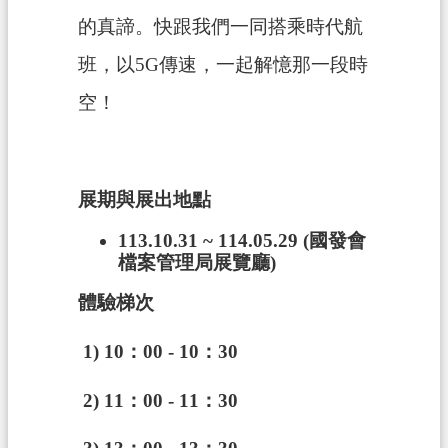
案
的真諦。快跟我們一同搭乘時代航
應
班，以
5G
傳速，一起解憶那一段時
用
專
空！
區
防
詐
展期與展出地點
專
區
113.10.31 ~ 114.05.29 (
國發會
檔案管理局展覽廳
)
政
體驗梯次
府
資
1) 10
：
00 - 10
：
30
訊
公
2) 11
：
00 - 11
：
30
開