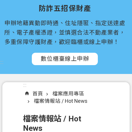
尋
防詐五招保財產
桃
申辦地籍異動即時通、住址隱匿、指定送達處
園
市
所、電子產權憑證，並慎選合法不動產業者，
政
多重保障守護財產，歡迎臨櫃或線上申辦！
府
所
數位櫃臺線上申辦
屬
:::
機
關
:::
認
首頁
檔案應用專區
識
檔案情報站 / Hot News
我
們
檔案情報站 / Hot
訊
News