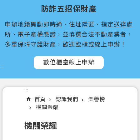
尋
防詐五招保財產
桃
申辦地籍異動即時通、住址隱匿、指定送達處
園
市
所、電子產權憑證，並慎選合法不動產業者，
政
多重保障守護財產，歡迎臨櫃或線上申辦！
府
所
數位櫃臺線上申辦
屬
:::
機
關
:::
認
首頁
認識我們
榮譽榜
識
機關榮耀
我
們
機關榮耀
訊