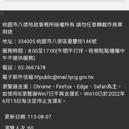
案
:::
應
用
桃園市八德地政事務所版權所有 請勿任意轉載作商業
專
用途
區
地址：334005 桃園市八德區重慶街146號
防
服務時間：8:00至17:00(午間不打烊，稅務駐點櫃檯中
詐
午不提供服務)
專
電話：03-3667478
區
電子郵件信箱:hfpublic@mail.tycg.gov.tw
政
瀏覽器支援：Chrome、Firefox、Edge、Safari為主，
府
如使用IE瀏覽器Win7已不再支援IE，Win10已於2022年
資
6月15日淘汰並停止支援IE。
訊
公
更新日期
115-08-07
開
瀏覽人次
60