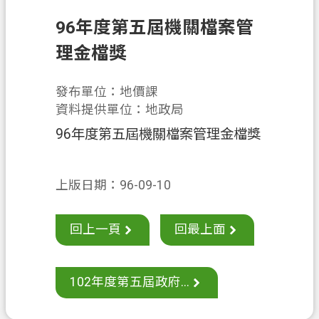
息
公
96年度第五屆機關檔案管
告
理金檔獎
申
辦
發布單位：地價課
須
資料提供單位：地政局
知
96年度第五屆機關檔案管理金檔獎
業
務
上版日期：96-09-10
資
訊
回上一頁
回最上面
便
民
服
102年度第五屆政府...
務
檔