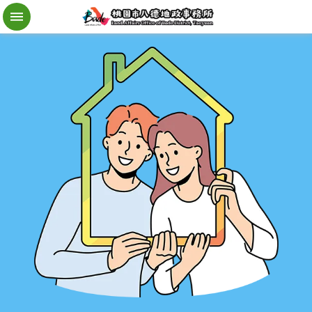
檔
案
應
用
地
籍
異
動
即
時
通
進
階
搜